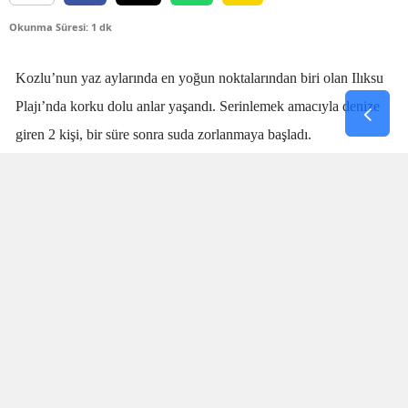
Okunma Süresi: 1 dk
Kozlu’nun yaz aylarında en yoğun noktalarından biri olan Ilıksu
Plajı’nda korku dolu anlar yaşandı. Serinlemek amacıyla denize
giren 2 kişi, bir süre sonra suda zorlanmaya başladı.
Denizdeki kişilerin boğulma tehlikesi geçirdiğini fark eden
cankurtaran
Talha Aydın
, zaman kaybetmeden harekete geçti.
Aydın’ın hızlı ve yerinde müdahalesi sayesinde boğulma tehlikesi
geçiren 2 kişi sudan çıkarıldı.
SANİYELERLE YARIŞTI
Olay sırasında plajda bulunan vatandaşlar da büyük panik yaşadı.
İki kişinin suda çırpındığını fark eden Aydın’ın saniyeler
içerisinde müdahale etmesi, olası bir faciayı engelledi. Özellikle