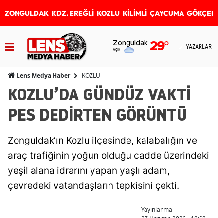
ZONGULDAK
KDZ. EREĞLİ
KOZLU
KİLİMLİ
ÇAYCUMA
GÖKÇEB
Zonguldak
29
°
YAZARLAR
Açık
KOZLU
Lens Medya Haber
KOZLU’DA GÜNDÜZ VAKTİ
PES DEDİRTEN GÖRÜNTÜ
Zonguldak’ın Kozlu ilçesinde, kalabalığın ve
araç trafiğinin yoğun olduğu cadde üzerindeki
yeşil alana idrarını yapan yaşlı adam,
çevredeki vatandaşların tepkisini çekti.
Yayınlanma