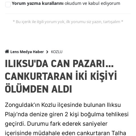
Yorum yazma kurallarını
okudum ve kabul ediyorum
* Bu içerik ile ilgili yorum yok, ilk yorumu siz yazın, tartışalım *
KOZLU
Lens Medya Haber
ILIKSU'DA CAN PAZARI...
CANKURTARAN İKİ KİŞİYİ
ÖLÜMDEN ALDI
Zonguldak’ın Kozlu ilçesinde bulunan Ilıksu
Plajı’nda denize giren 2 kişi boğulma tehlikesi
geçirdi. Durumu fark ederek saniyeler
içerisinde müdahale eden cankurtaran Talha