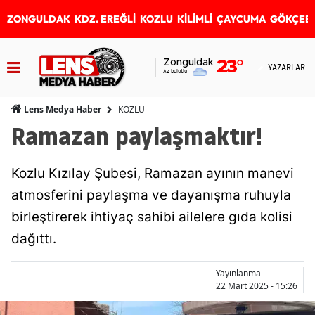
ZONGULDAK
KDZ. EREĞLİ
KOZLU
KİLİMLİ
ÇAYCUMA
GÖKÇEB
Zonguldak
23
°
YAZARLAR
Az bulutlu
KOZLU
Lens Medya Haber
Ramazan paylaşmaktır!
Kozlu Kızılay Şubesi, Ramazan ayının manevi
atmosferini paylaşma ve dayanışma ruhuyla
birleştirerek ihtiyaç sahibi ailelere gıda kolisi
dağıttı.
Yayınlanma
22 Mart 2025 - 15:26