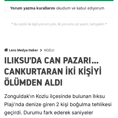
Yorum yazma kurallarını
okudum ve kabul ediyorum
* Bu içerik ile ilgili yorum yok, ilk yorumu siz yazın, tartışalım *
KOZLU
Lens Medya Haber
ILIKSU'DA CAN PAZARI...
CANKURTARAN İKİ KİŞİYİ
ÖLÜMDEN ALDI
Zonguldak’ın Kozlu ilçesinde bulunan Ilıksu
Plajı’nda denize giren 2 kişi boğulma tehlikesi
geçirdi. Durumu fark ederek saniyeler