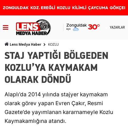
ZONGULDAK
KDZ. EREĞLİ
KOZLU
KİLİMLİ
ÇAYCUMA
GÖKÇEB
Zonguldak
30
°
YAZARLAR
Açık
KOZLU
Lens Medya Haber
STAJ YAPTIĞI BÖLGEDEN
KOZLU’YA KAYMAKAM
OLARAK DÖNDÜ
Alaplı’da 2014 yılında stajyer kaymakam
olarak görev yapan Evren Çakır, Resmi
Gazete’de yayımlanan kararnameyle Kozlu
Kaymakamlığına atandı.