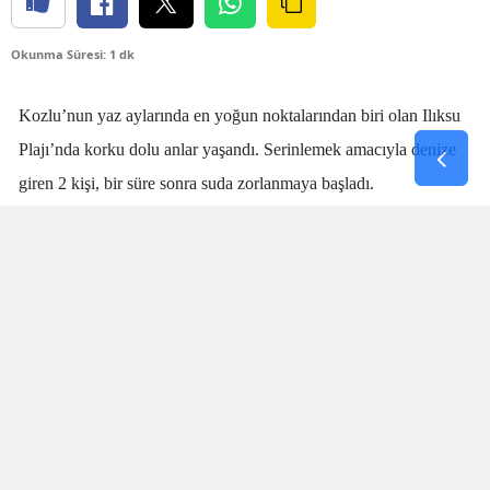
Okunma Süresi: 1 dk
Kozlu’nun yaz aylarında en yoğun noktalarından biri olan Ilıksu
Plajı’nda korku dolu anlar yaşandı. Serinlemek amacıyla denize
giren 2 kişi, bir süre sonra suda zorlanmaya başladı.
Denizdeki kişilerin boğulma tehlikesi geçirdiğini fark eden
cankurtaran
Talha Aydın
, zaman kaybetmeden harekete geçti.
Aydın’ın hızlı ve yerinde müdahalesi sayesinde boğulma tehlikesi
geçiren 2 kişi sudan çıkarıldı.
SANİYELERLE YARIŞTI
Olay sırasında plajda bulunan vatandaşlar da büyük panik yaşadı.
İki kişinin suda çırpındığını fark eden Aydın’ın saniyeler