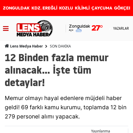
ZONGULDAK
KDZ. EREĞLİ
KOZLU
KİLİMLİ
ÇAYCUMA
GÖKÇEB
Zonguldak
27
°
YAZARLAR
Açık
SON DAKİKA
Lens Medya Haber
12 Binden fazla memur
alınacak... İşte tüm
detaylar!
Memur olmayı hayal edenlere müjdeli haber
geldi! 69 farklı kamu kurumu, toplamda 12 bin
279 personel alımı yapacak.
Yayınlanma