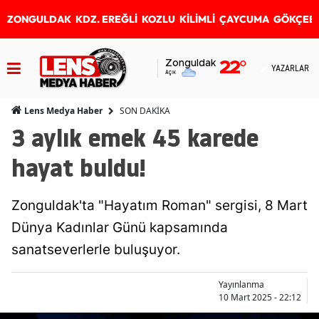
ZONGULDAK
KDZ. EREĞLİ
KOZLU
KİLİMLİ
ÇAYCUMA
GÖKÇEB
Zonguldak
22
°
YAZARLAR
Açık
SON DAKİKA
Lens Medya Haber
3 aylık emek 45 karede
hayat buldu!
Zonguldak'ta "Hayatım Roman" sergisi, 8 Mart
Dünya Kadınlar Günü kapsamında
sanatseverlerle buluşuyor.
Yayınlanma
10 Mart 2025 - 22:12