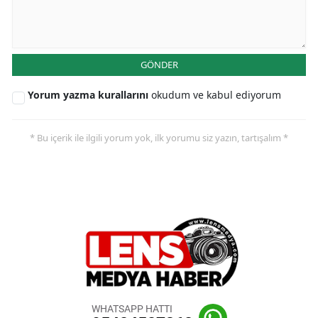
GÖNDER
Yorum yazma kurallarını
okudum ve kabul ediyorum
* Bu içerik ile ilgili yorum yok, ilk yorumu siz yazın, tartışalım *
WHATSAPP HATTI