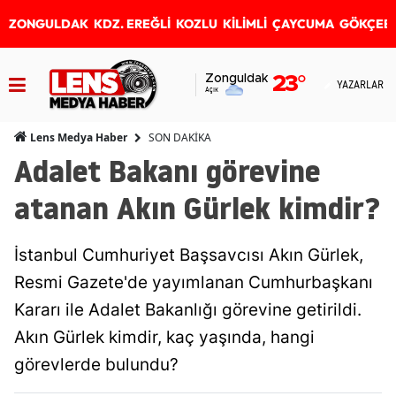
ZONGULDAK
KDZ. EREĞLİ
KOZLU
KİLİMLİ
ÇAYCUMA
GÖKÇEB
Zonguldak
23
°
YAZARLAR
Açık
SON DAKİKA
Lens Medya Haber
Adalet Bakanı görevine
atanan Akın Gürlek kimdir?
İstanbul Cumhuriyet Başsavcısı Akın Gürlek,
Resmi Gazete'de yayımlanan Cumhurbaşkanı
Kararı ile Adalet Bakanlığı görevine getirildi.
Akın Gürlek kimdir, kaç yaşında, hangi
görevlerde bulundu?