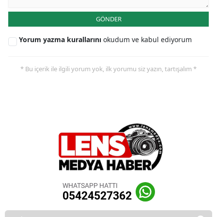
GÖNDER
Yorum yazma kurallarını
okudum ve kabul ediyorum
* Bu içerik ile ilgili yorum yok, ilk yorumu siz yazın, tartışalım *
WHATSAPP HATTI
05424527362