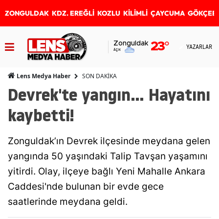
ZONGULDAK
KDZ. EREĞLİ
KOZLU
KİLİMLİ
ÇAYCUMA
GÖKÇEB
Zonguldak
23
°
YAZARLAR
Açık
SON DAKİKA
Lens Medya Haber
Devrek'te yangın... Hayatını
kaybetti!
Zonguldak’ın Devrek ilçesinde meydana gelen
yangında 50 yaşındaki Talip Tavşan yaşamını
yitirdi. Olay, ilçeye bağlı Yeni Mahalle Ankara
Caddesi'nde bulunan bir evde gece
saatlerinde meydana geldi.