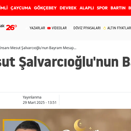
İMLİ
ÇAYCUMA
GÖKÇEBEY
DEVREK
ALAPLI
SPOR
BARTIN
ak
26
°
YAZARLAR
VİDEOLAR
DÖVİZ PİYASALARI
ALTIN FİYATLAR
 İnsanı Mesut Şalvarcıoğlu'nun Bayram Mesajı...
sut Şalvarcıoğlu'nun
Yayınlanma
29 Mart 2025 - 13:51