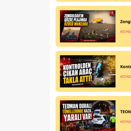
Zong
#ZONG
Kontr
#ZONG
TEOM
#ZONG