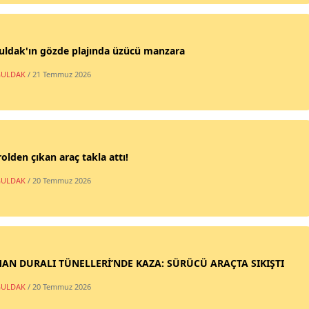
uldak'ın gözde plajında üzücü manzara
ULDAK
/ 21 Temmuz 2026
olden çıkan araç takla attı!
ULDAK
/ 20 Temmuz 2026
AN DURALI TÜNELLERİ’NDE KAZA: SÜRÜCÜ ARAÇTA SIKIŞTI
ULDAK
/ 20 Temmuz 2026