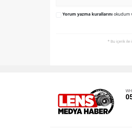
Yorum yazma kurallarını
okudum v
* Bu içerik ile
WH
0