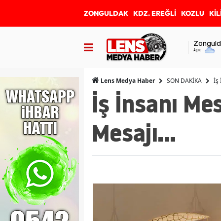
ZONGULDAK
KDZ. EREĞLİ
KOZLU
KİL
Zonguld
Açık
SON DAKİKA
İş
Lens Medya Haber
İş İnsanı Me
Mesajı...