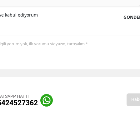
e kabul ediyorum
GÖNDE
 ilgili yorum yok, ilk yorumu siz yazın, tartışalım *
ATSAPP HATTI
5424527362