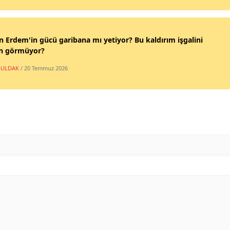
n Erdem'in gücü garibana mı yetiyor? Bu kaldırım işgalini
n görmüyor?
ULDAK
/ 20 Temmuz 2026