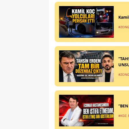
Kamil
#ZONG
“TAH
UNS
#ZONG
“BEN
#KDZ. 