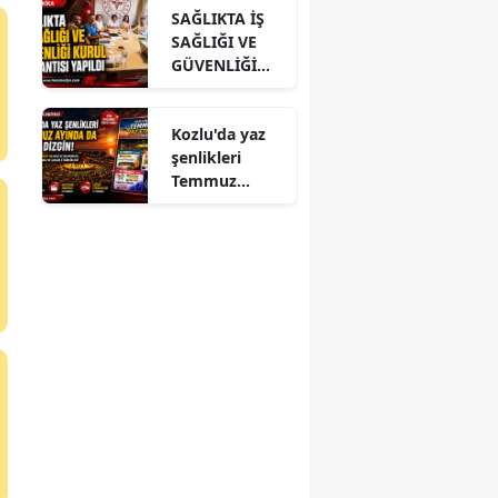
SAĞLIKTA İŞ
ZİYARET
SAĞLIĞI VE
GÜVENLİĞİ
KURUL
TOPLANTISI
Kozlu'da yaz
YAPILDI
şenlikleri
Temmuz
ayında da dolu
dizgin devam
ediyor!