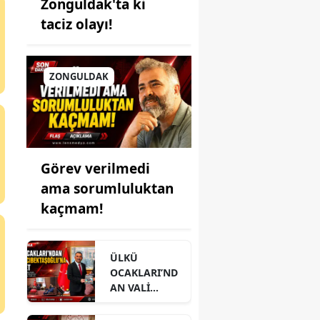
Zonguldak'ta ki
taciz olayı!
ZONGULDAK
Görev verilmedi
ama sorumluluktan
kaçmam!
ÜLKÜ
OCAKLARI’ND
AN VALİ
HACIBEKTAŞO
ĞLU’NA