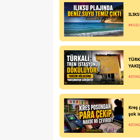
ILIK
#KOZL
TÜRK
YAKI
#ZONG
Kreş 
şok i
#ZONG