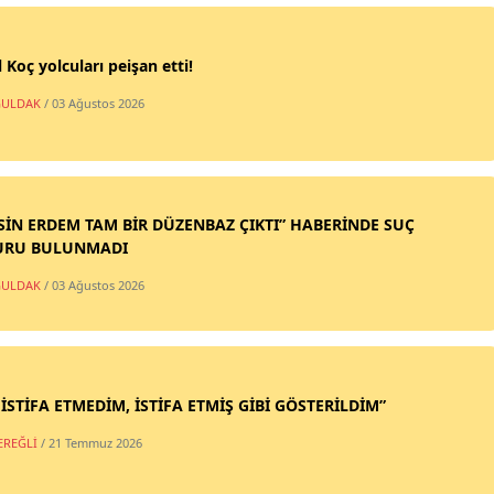
 Koç yolcuları peişan etti!
ULDAK
/ 03 Ağustos 2026
SİN ERDEM TAM BİR DÜZENBAZ ÇIKTI” HABERİNDE SUÇ
URU BULUNMADI
ULDAK
/ 03 Ağustos 2026
 İSTİFA ETMEDİM, İSTİFA ETMİŞ GİBİ GÖSTERİLDİM”
EREĞLİ
/ 21 Temmuz 2026