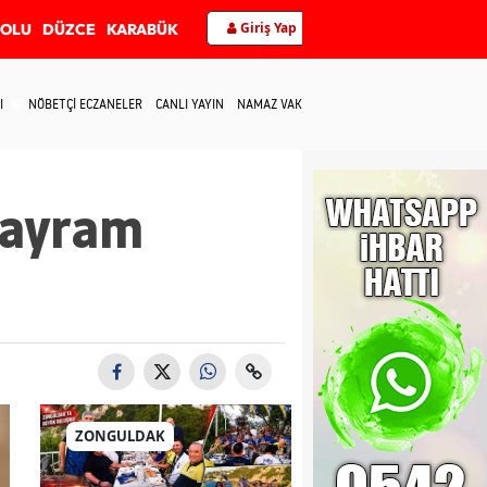
Giriş Yap
BOLU
DÜZCE
KARABÜK
I
NÖBETÇİ ECZANELER
CANLI YAYIN
NAMAZ VAKİTLERİ
İLETİŞİM
 Bayram
ZONGULDAK