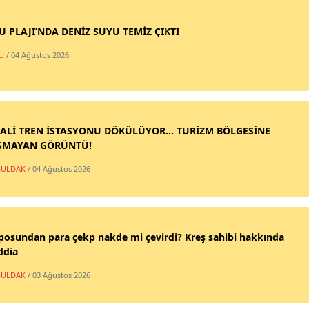
SU PLAJI’NDA DENİZ SUYU TEMİZ ÇIKTI
U
/ 04 Ağustos 2026
ALİ TREN İSTASYONU DÖKÜLÜYOR... TURİZM BÖLGESİNE
ŞMAYAN GÖRÜNTÜ!
ULDAK
/ 04 Ağustos 2026
posundan para çekp nakde mi çevirdi? Kreş sahibi hakkında
ddia
ULDAK
/ 03 Ağustos 2026