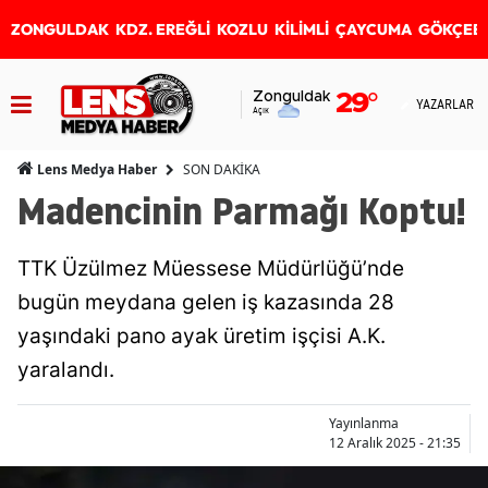
ZONGULDAK
KDZ. EREĞLİ
KOZLU
KİLİMLİ
ÇAYCUMA
GÖKÇEB
Zonguldak
29
°
YAZARLAR
Açık
SON DAKİKA
Lens Medya Haber
Madencinin Parmağı Koptu!
TTK Üzülmez Müessese Müdürlüğü’nde
bugün meydana gelen iş kazasında 28
yaşındaki pano ayak üretim işçisi A.K.
yaralandı.
Yayınlanma
12 Aralık 2025 - 21:35