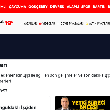
İMLİ
ÇAYCUMA
GÖKÇEBEY
DEVREK
ALAPLI
SPOR
BARTIN
ak
19
°
YAZARLAR
VİDEOLAR
DÖVİZ PİYASALARI
ALTIN FİYATLARI
eri
 edenler için
İşçi
ile ilgili en son gelişmeler ve son dakika İş
aberleri
9:57
nguldaklı İşçiden