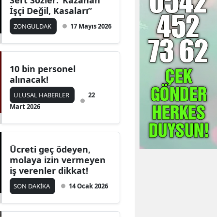
Sert Sözler:“Kazanan
İşçi Değil, Kasaları”
ZONGULDAK
17 Mayıs 2026
10 bin personel
alınacak!
ULUSAL HABERLER
22
Mart 2026
Ücreti geç ödeyen,
molaya izin vermeyen
iş verenler dikkat!
SON DAKİKA
14 Ocak 2026