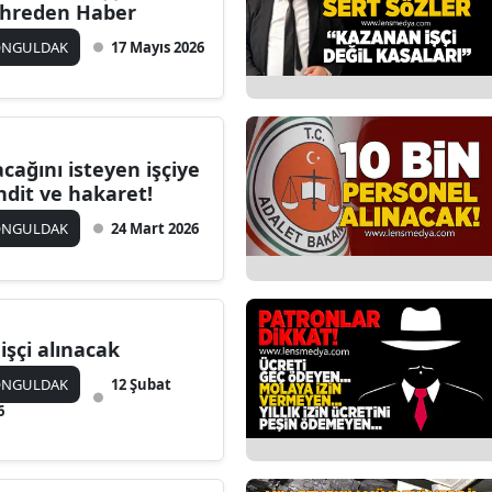
hreden Haber
ONGULDAK
17 Mayıs 2026
acağını isteyen işçiye
hdit ve hakaret!
ONGULDAK
24 Mart 2026
 işçi alınacak
ONGULDAK
12 Şubat
6