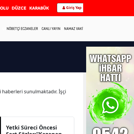
Giriş Yap
BOLU
DÜZCE
KARABÜK
NÖBETÇİ ECZANELER
CANLI YAYIN
NAMAZ VAKİTLERİ
İLETİŞİM
çi haberleri sunulmaktadır. İşçi
Yetki Süreci Öncesi