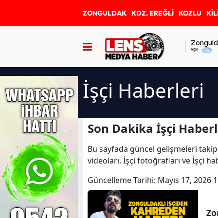
ZONGULDAK
KDZ. EREĞLİ
KOZLU
KİL
Zonguld
Açık
İşçi Haberleri
Son Dakika İşçi Haberl
Bu sayfada güncel gelişmeleri takip
videoları, İşçi fotoğrafları ve İşçi h
Güncelleme Tarihi:
Mayıs 17, 2026 1
Zo