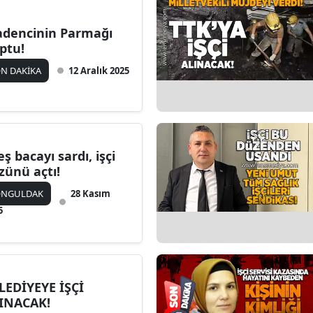
dencinin Parmağı
ptu!
N DAKİKA
12 Aralık 2025
eş bacayı sardı, işçi
zünü açtı!
ONGULDAK
28 Kasım
5
LEDİYEYE İŞÇİ
INACAK!