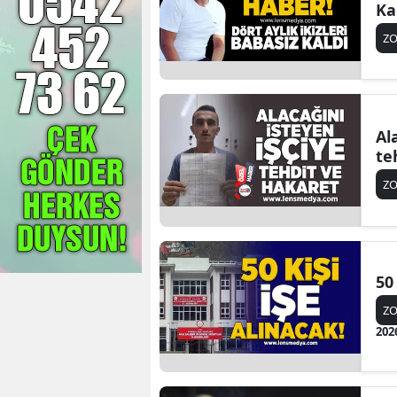
Ka
Z
Al
te
Z
50
Z
202