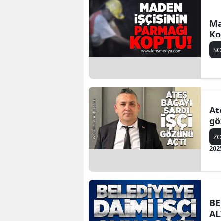
Ma
Ko
SO
At
gö
Z
202
BE
AL