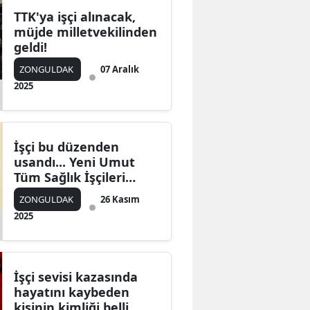
TTK'ya işçi alınacak,
müjde milletvekilinden
geldi!
ZONGULDAK
07 Aralık
2025
İşçi bu düzenden
usandı... Yeni Umut
Tüm Sağlık İşçileri
Sendikası!
ZONGULDAK
26 Kasım
2025
İşçi sevisi kazasında
hayatını kaybeden
kişinin kimliği belli