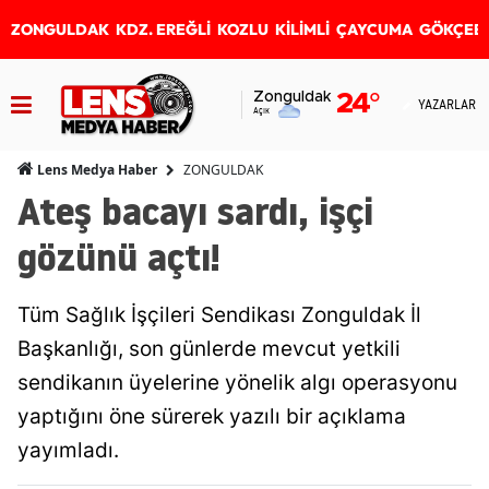
ZONGULDAK
KDZ. EREĞLİ
KOZLU
KİLİMLİ
ÇAYCUMA
GÖKÇEB
Zonguldak
24
°
YAZARLAR
Açık
ZONGULDAK
Lens Medya Haber
Ateş bacayı sardı, işçi
gözünü açtı!
Tüm Sağlık İşçileri Sendikası Zonguldak İl
Başkanlığı, son günlerde mevcut yetkili
sendikanın üyelerine yönelik algı operasyonu
yaptığını öne sürerek yazılı bir açıklama
yayımladı.