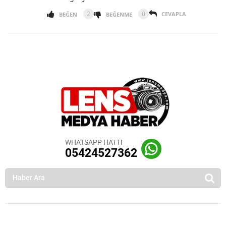
2
0
CEVAPLA
BEĞEN
BEĞENME
WHATSAPP HATTI
05424527362