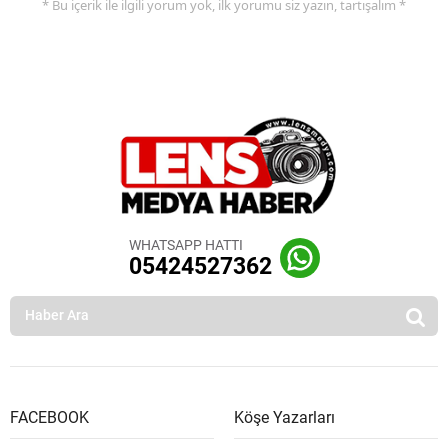
* Bu içerik ile ilgili yorum yok, ilk yorumu siz yazın, tartışalım *
WHATSAPP HATTI
05424527362
FACEBOOK
Köşe Yazarları