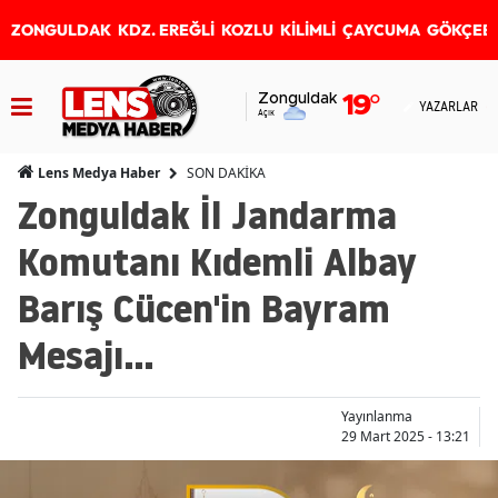
ZONGULDAK
KDZ. EREĞLİ
KOZLU
KİLİMLİ
ÇAYCUMA
GÖKÇEB
Zonguldak
19
°
YAZARLAR
Açık
SON DAKİKA
Lens Medya Haber
Zonguldak İl Jandarma
Komutanı Kıdemli Albay
Barış Cücen'in Bayram
Mesajı...
Yayınlanma
29 Mart 2025 - 13:21