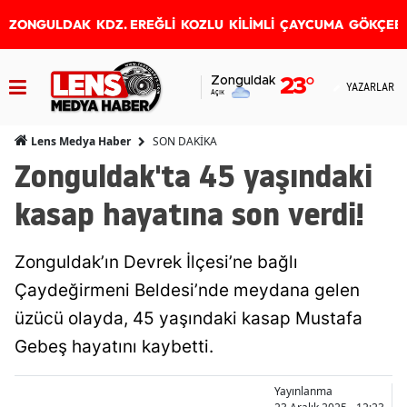
ZONGULDAK
KDZ. EREĞLİ
KOZLU
KİLİMLİ
ÇAYCUMA
GÖKÇEB
Zonguldak
23
°
YAZARLAR
Açık
SON DAKİKA
Lens Medya Haber
Zonguldak'ta 45 yaşındaki
kasap hayatına son verdi!
Zonguldak’ın Devrek İlçesi’ne bağlı
Çaydeğirmeni Beldesi’nde meydana gelen
üzücü olayda, 45 yaşındaki kasap Mustafa
Gebeş hayatını kaybetti.
Yayınlanma