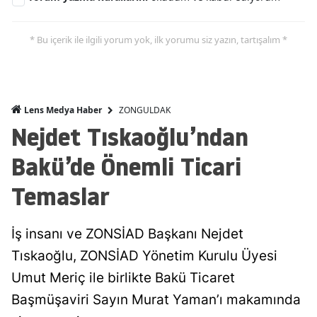
* Bu içerik ile ilgili yorum yok, ilk yorumu siz yazın, tartışalım *
ZONGULDAK
Lens Medya Haber
Nejdet Tıskaoğlu’ndan
Bakü’de Önemli Ticari
Temaslar
İş insanı ve ZONSİAD Başkanı Nejdet
Tıskaoğlu, ZONSİAD Yönetim Kurulu Üyesi
Umut Meriç ile birlikte Bakü Ticaret
Başmüşaviri Sayın Murat Yaman’ı makamında