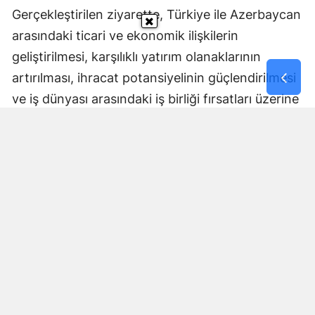
Gerçekleştirilen ziyarette, Türkiye ile Azerbaycan
arasındaki ticari ve ekonomik ilişkilerin
geliştirilmesi, karşılıklı yatırım olanaklarının
artırılması, ihracat potansiyelinin güçlendirilmesi
ve iş dünyası arasındaki iş birliği fırsatları üzerine
kapsamlı değerlendirmelerde bulunuldu.
Ziyaret kapsamında, ZONSİAD tarafından
düzenlenen 3. Zonguldak Genel Ticaret Fuarı’na
ait Üye Firma Katılım Dergisi Sayın Murat
Yaman’a takdim edilerek fuarın kapsamı,
Zonguldak iş dünyasının üretim gücü ve bölgenin
yatırım potansiyeli hakkında bilgi verildi.
Ayrıca, Zonguldak’ın emeğini, alın terini ve köklü
madencilik kültürünü simgeleyen Madenci