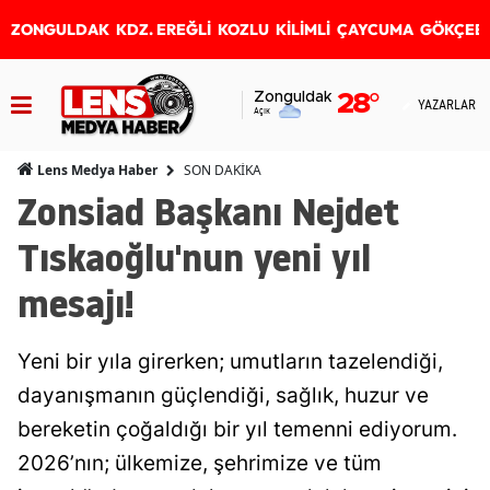
ZONGULDAK
KDZ. EREĞLİ
KOZLU
KİLİMLİ
ÇAYCUMA
GÖKÇEB
Zonguldak
28
°
YAZARLAR
Açık
SON DAKİKA
Lens Medya Haber
Zonsiad Başkanı Nejdet
Tıskaoğlu'nun yeni yıl
mesajı!
Yeni bir yıla girerken; umutların tazelendiği,
dayanışmanın güçlendiği, sağlık, huzur ve
bereketin çoğaldığı bir yıl temenni ediyorum.
2026’nın; ülkemize, şehrimize ve tüm