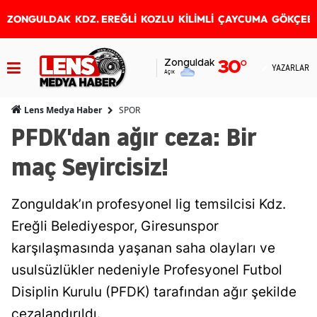
ZONGULDAK
KDZ. EREĞLİ
KOZLU
KİLİMLİ
ÇAYCUMA
GÖKÇEB
Zonguldak
30
°
YAZARLAR
Açık
SPOR
Lens Medya Haber
PFDK'dan ağır ceza: Bir
maç Seyircisiz!
Zonguldak’ın profesyonel lig temsilcisi Kdz.
Ereğli Belediyespor, Giresunspor
karşılaşmasında yaşanan saha olayları ve
usulsüzlükler nedeniyle Profesyonel Futbol
Disiplin Kurulu (PFDK) tarafından ağır şekilde
cezalandırıldı.