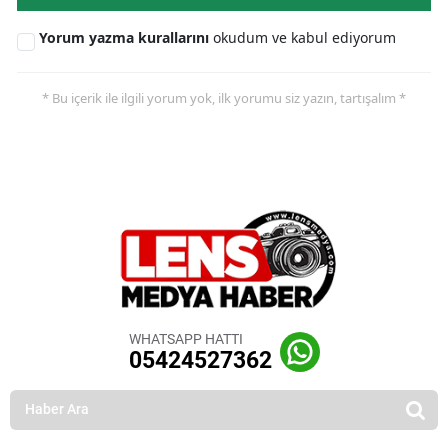
Yorum yazma kurallarını
okudum ve kabul ediyorum
* Bu içerik ile ilgili yorum yok, ilk yorumu siz yazın, tartışalım *
WHATSAPP HATTI
05424527362