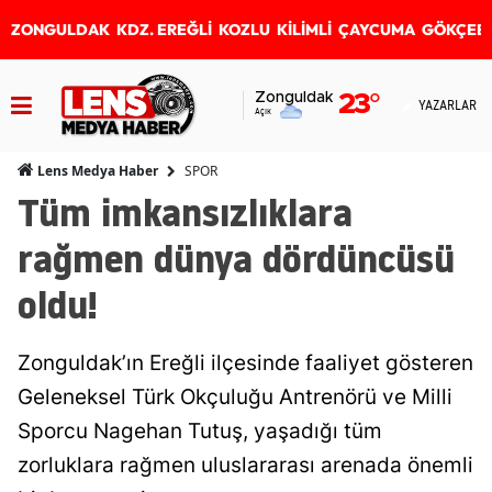
ZONGULDAK
KDZ. EREĞLİ
KOZLU
KİLİMLİ
ÇAYCUMA
GÖKÇEB
Zonguldak
23
°
YAZARLAR
Açık
SPOR
Lens Medya Haber
Tüm imkansızlıklara
rağmen dünya dördüncüsü
oldu!
Zonguldak’ın Ereğli ilçesinde faaliyet gösteren
Geleneksel Türk Okçuluğu Antrenörü ve Milli
Sporcu Nagehan Tutuş, yaşadığı tüm
zorluklara rağmen uluslararası arenada önemli