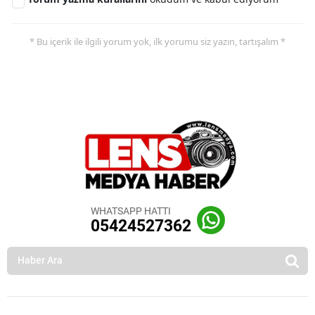
* Bu içerik ile ilgili yorum yok, ilk yorumu siz yazın, tartışalım *
WHATSAPP HATTI
05424527362