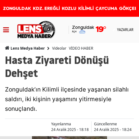
ZONGULDAK
KDZ. EREĞLİ
KOZLU
KİLİMLİ
ÇAYCUMA
GÖKÇEB
Zonguldak
19
°
YAZARLAR
Açık
Videolar
VİDEO HABER
Lens Medya Haber
Hasta Ziyareti Dönüşü
Dehşet
Zonguldak’ın Kilimli ilçesinde yaşanan silahlı
saldırı, iki kişinin yaşamını yitirmesiyle
sonuçlandı.
Yayınlanma
Güncellenme
24 Aralık 2025 - 18:18
24 Aralık 2025 - 18:24