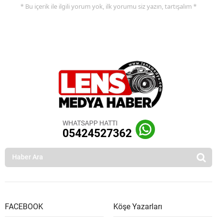
* Bu içerik ile ilgili yorum yok, ilk yorumu siz yazın, tartışalım *
WHATSAPP HATTI
05424527362
FACEBOOK
Köşe Yazarları