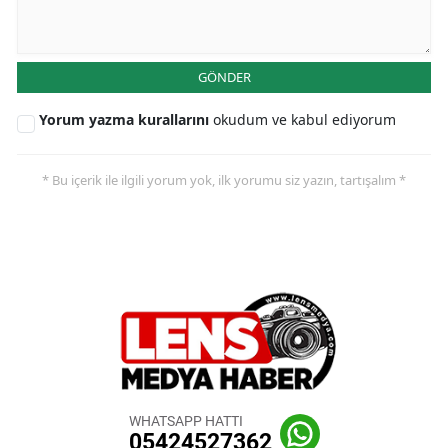
GÖNDER
Yorum yazma kurallarını
okudum ve kabul ediyorum
* Bu içerik ile ilgili yorum yok, ilk yorumu siz yazın, tartışalım *
WHATSAPP HATTI
05424527362