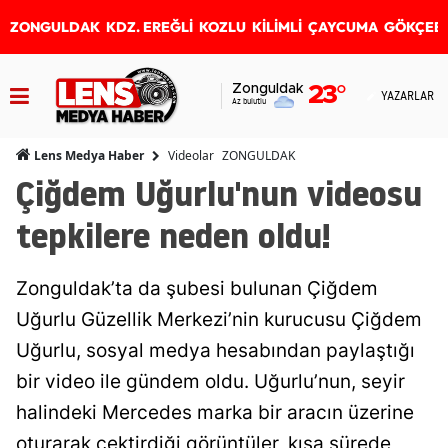
ZONGULDAK
KDZ. EREĞLİ
KOZLU
KİLİMLİ
ÇAYCUMA
GÖKÇEB
Zonguldak
23
°
YAZARLAR
Az bulutlu
Videolar
ZONGULDAK
Lens Medya Haber
Çiğdem Uğurlu'nun videosu
tepkilere neden oldu!
Zonguldak’ta da şubesi bulunan Çiğdem
Uğurlu Güzellik Merkezi’nin kurucusu Çiğdem
Uğurlu, sosyal medya hesabından paylaştığı
bir video ile gündem oldu. Uğurlu’nun, seyir
halindeki Mercedes marka bir aracın üzerine
oturarak çektirdiği görüntüler, kısa sürede