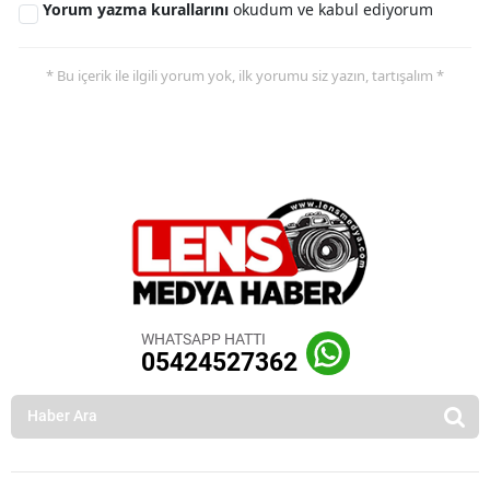
Yorum yazma kurallarını
okudum ve kabul ediyorum
* Bu içerik ile ilgili yorum yok, ilk yorumu siz yazın, tartışalım *
WHATSAPP HATTI
05424527362