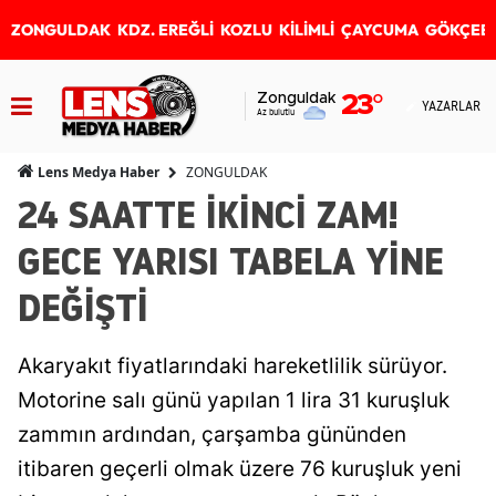
ZONGULDAK
KDZ. EREĞLİ
KOZLU
KİLİMLİ
ÇAYCUMA
GÖKÇEB
Zonguldak
23
°
YAZARLAR
Az bulutlu
ZONGULDAK
Lens Medya Haber
24 SAATTE İKİNCİ ZAM!
GECE YARISI TABELA YİNE
DEĞİŞTİ
Akaryakıt fiyatlarındaki hareketlilik sürüyor.
Motorine salı günü yapılan 1 lira 31 kuruşluk
zammın ardından, çarşamba gününden
itibaren geçerli olmak üzere 76 kuruşluk yeni