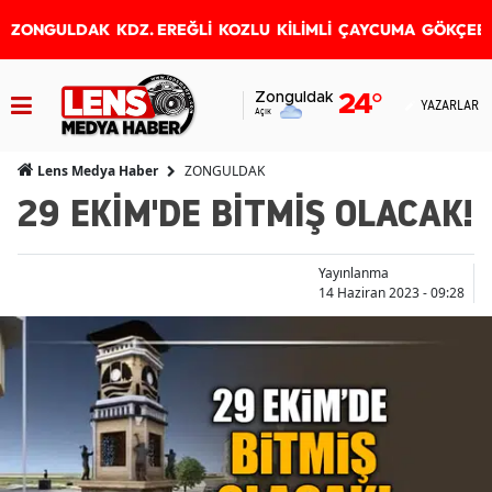
ZONGULDAK
KDZ. EREĞLİ
KOZLU
KİLİMLİ
ÇAYCUMA
GÖKÇEB
Zonguldak
24
°
YAZARLAR
Açık
ZONGULDAK
Lens Medya Haber
29 EKİM'DE BİTMİŞ OLACAK!
Yayınlanma
14 Haziran 2023 - 09:28