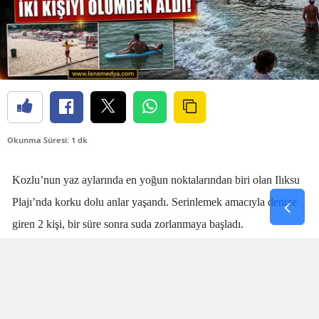
Okunma Süresi: 1 dk
Kozlu’nun yaz aylarında en yoğun noktalarından biri olan Ilıksu
Plajı’nda korku dolu anlar yaşandı. Serinlemek amacıyla denize
giren 2 kişi, bir süre sonra suda zorlanmaya başladı.
Denizdeki kişilerin boğulma tehlikesi geçirdiğini fark eden
cankurtaran
Talha Aydın
, zaman kaybetmeden harekete geçti.
Aydın’ın hızlı ve yerinde müdahalesi sayesinde boğulma tehlikesi