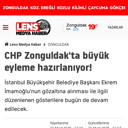
ZONGULDAK
KDZ. EREĞLİ
KOZLU
KİLİMLİ
ÇAYCUMA
GÖKÇEB
Zonguldak
19
°
YAZARLAR
Açık
ZONGULDAK
Lens Medya Haber
CHP Zonguldak'ta büyük
eyleme hazırlanıyor!
İstanbul Büyükşehir Belediye Başkanı Ekrem
İmamoğlu'nun gözaltına alınması ile ilgili
düzenlenen gösterilere bugün de devam
edilecek.
Yayınlanma
Güncellenme