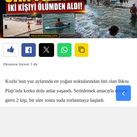
Okunma Süresi: 1 dk
Kozlu’nun yaz aylarında en yoğun noktalarından biri olan Ilıksu
Plajı’nda korku dolu anlar yaşandı. Serinlemek amacıyla denize
giren 2 kişi, bir süre sonra suda zorlanmaya başladı.
Denizdeki kişilerin boğulma tehlikesi geçirdiğini fark eden
cankurtaran
Talha Aydın
, zaman kaybetmeden harekete geçti.
Aydın’ın hızlı ve yerinde müdahalesi sayesinde boğulma tehlikesi