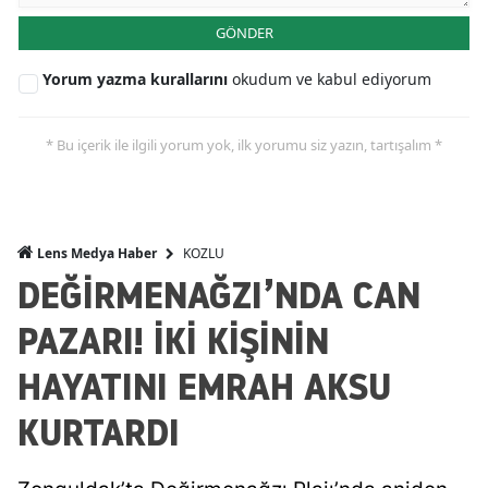
GÖNDER
Yorum yazma kurallarını
okudum ve kabul ediyorum
* Bu içerik ile ilgili yorum yok, ilk yorumu siz yazın, tartışalım *
KOZLU
Lens Medya Haber
DEĞİRMENAĞZI’NDA CAN
PAZARI! İKİ KİŞİNİN
HAYATINI EMRAH AKSU
KURTARDI