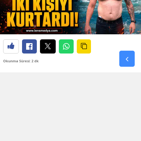
Okunma Süresi: 2 dk
Değirmenağzı Plajı’nda bugün korku dolu anlar
yaşandı. Denizin aniden kabarması ve dev
dalgaların oluşmasıyla birlikte plaj açıklarında
bulunan iki kişi kıyıya dönmekte güçlük çekti.
Dalgaların arasında sürüklenmeye başlayan iki
kişinin yardım çığlıklarını ve yaşadığı tehlikeyi