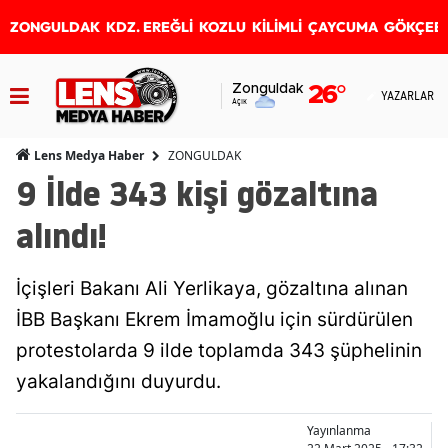
ZONGULDAK
KDZ. EREĞLİ
KOZLU
KİLİMLİ
ÇAYCUMA
GÖKÇEB
Zonguldak
26
°
YAZARLAR
Açık
ZONGULDAK
Lens Medya Haber
9 İlde 343 kişi gözaltına
alındı!
İçişleri Bakanı Ali Yerlikaya, gözaltına alınan
İBB Başkanı Ekrem İmamoğlu için sürdürülen
protestolarda 9 ilde toplamda 343 şüphelinin
yakalandığını duyurdu.
Yayınlanma