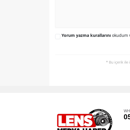
Yorum yazma kurallarını
okudum v
* Bu içerik ile
WH
0