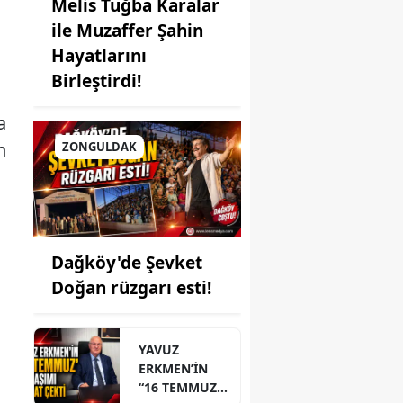
Melis Tuğba Karalar
ile Muzaffer Şahin
Hayatlarını
Birleştirdi!
a
n
ZONGULDAK
Dağköy'de Şevket
Doğan rüzgarı esti!
YAVUZ
ERKMEN’İN
“16 TEMMUZ”