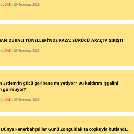
ULDAK
/ 20 Temmuz 2026
AN DURALI TÜNELLERİ’NDE KAZA: SÜRÜCÜ ARAÇTA SIKIŞTI
ULDAK
/ 20 Temmuz 2026
n Erdem'in gücü garibana mı yetiyor? Bu kaldırım işgalini
n görmüyor?
ULDAK
/ 20 Temmuz 2026
 Dünya Fenerbahçeliler Günü Zonguldak'ta coşkuyla kutlandı...