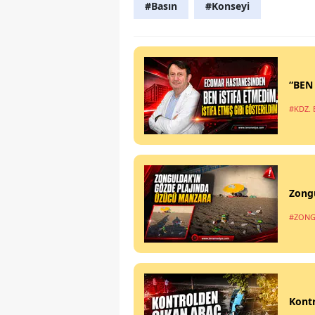
#Basın
#Konseyi
“BEN
#KDZ. 
Zong
#ZONG
Kontr