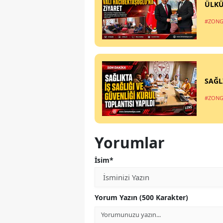
ÜLKÜ
#ZONG
SAĞL
#ZONG
Yorumlar
İsim*
Yorum Yazın (500 Karakter)