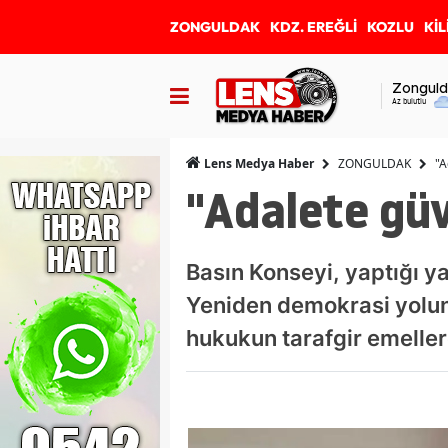
ZONGULDAK
KDZ. EREĞLİ
KOZLU
KİL
Zonguld
Az bulutlu
ZONGULDAK
"A
Lens Medya Haber
"Adalete gü
Basın Konseyi, yaptığı y
Yeniden demokrasi yolun
hukukun tarafgir emeller