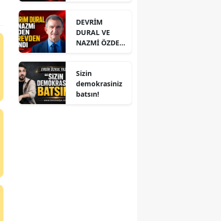
PAYLAŞIMI
DİKKAT ÇEKTİ
DEVRİM
DURAL VE
NAZMİ ÖZDEN
GÖREVDEN
ALINDI
Sizin
demokrasiniz
batsın!