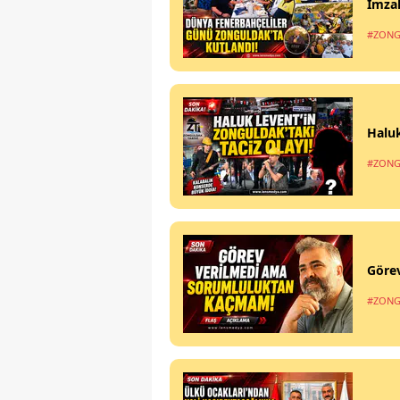
İmzal
#ZONG
Haluk
#ZONG
Göre
#ZONG