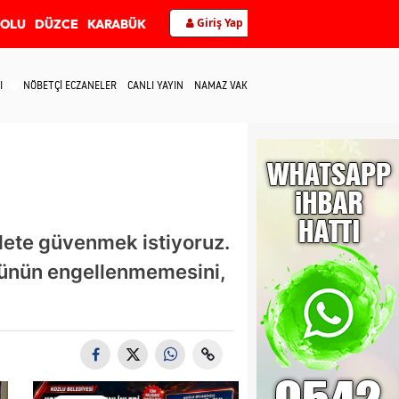
Giriş Yap
BOLU
DÜZCE
KARABÜK
I
NÖBETÇİ ECZANELER
CANLI YAYIN
NAMAZ VAKİTLERİ
İLETİŞİM
alete güvenmek istiyoruz.
ğünün engellenmemesini,