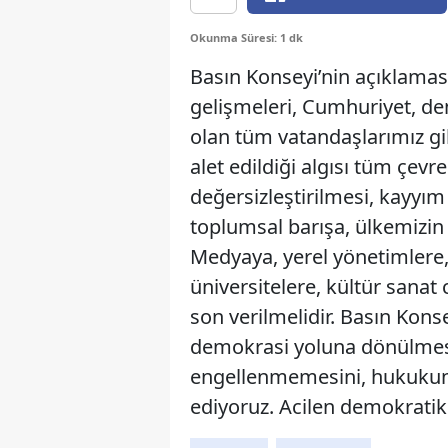
Okunma Süresi: 1 dk
Basın Konseyi’nin açıklama
gelişmeleri, Cumhuriyet, d
olan tüm vatandaşlarımız gi
alet edildiği algısı tüm çev
değersizleştirilmesi, kayyı
toplumsal barışa, ülkemizin
Medyaya, yerel yönetimlere,
üniversitelere, kültür sanat
son verilmelidir. Basın Kon
demokrasi yoluna dönülmes
engellenmemesini, hukukun 
ediyoruz. Acilen demokratik