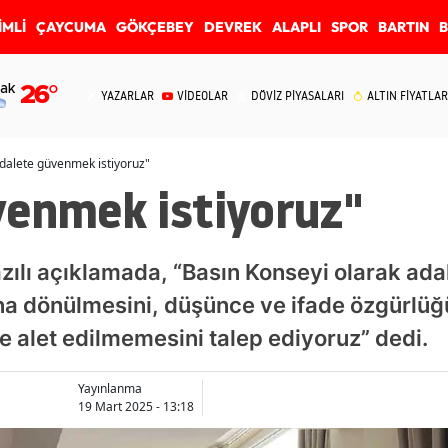
İMLİ
ÇAYCUMA
GÖKÇEBEY
DEVREK
ALAPLI
SPOR
BARTIN
ak
26
°
YAZARLAR
VİDEOLAR
DÖVİZ PİYASALARI
ALTIN FİYATLAR
dalete güvenmek istiyoruz"
venmek istiyoruz"
azılı açıklamada, “Basın Konseyi olarak ad
a dönülmesini, düşünce ve ifade özgürlü
e alet edilmemesini talep ediyoruz” dedi.
Yayınlanma
19 Mart 2025 - 13:18