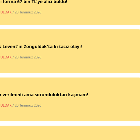
ı forma 67 bin TL'ye alıcı buldu!
ULDAK
/ 20 Temmuz 2026
 Levent'in Zonguldak'ta ki taciz olayı!
ULDAK
/ 20 Temmuz 2026
v verilmedi ama sorumluluktan kaçmam!
ULDAK
/ 20 Temmuz 2026