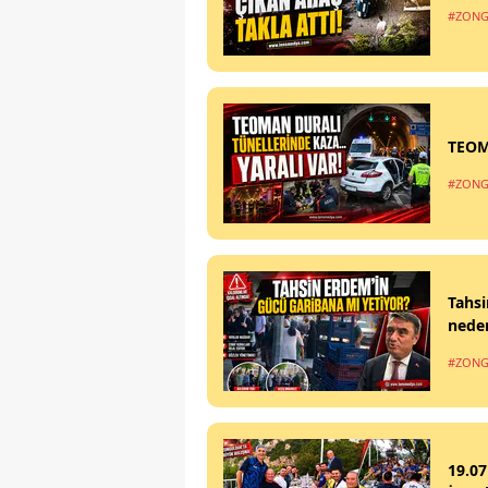
#ZONG
TEOM
#ZONG
Tahsi
nede
#ZONG
19.07