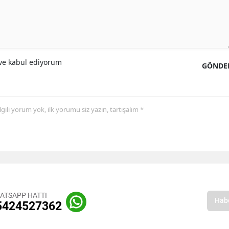
e kabul ediyorum
GÖNDE
 ilgili yorum yok, ilk yorumu siz yazın, tartışalım *
ATSAPP HATTI
5424527362