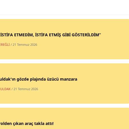
 İSTİFA ETMEDİM, İSTİFA ETMİŞ GİBİ GÖSTERİLDİM”
EREĞLİ
/ 21 Temmuz 2026
uldak'ın gözde plajında üzücü manzara
ULDAK
/ 21 Temmuz 2026
olden çıkan araç takla attı!