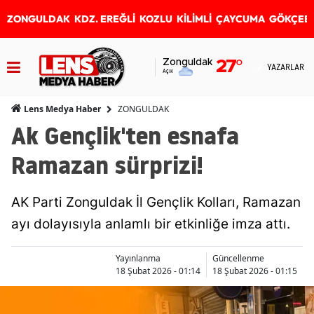
ZONGULDAK
KDZ. EREĞLİ
KOZLU
KİLİMLİ
ÇAYCUMA
GÖKÇEB
Zonguldak
27
°
YAZARLAR
Açık
ZONGULDAK
Lens Medya Haber
Ak Gençlik'ten esnafa
Ramazan sürprizi!
AK Parti Zonguldak İl Gençlik Kolları, Ramazan
ayı dolayısıyla anlamlı bir etkinliğe imza attı.
Yayınlanma
Güncellenme
18 Şubat 2026 - 01:14
18 Şubat 2026 - 01:15