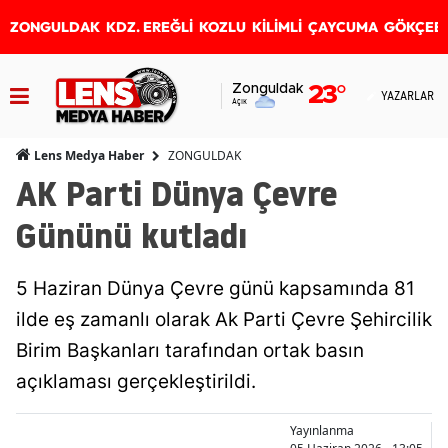
ZONGULDAK
KDZ. EREĞLİ
KOZLU
KİLİMLİ
ÇAYCUMA
GÖKÇEB
Zonguldak
23
°
YAZARLAR
Açık
ZONGULDAK
Lens Medya Haber
AK Parti Dünya Çevre
Gününü kutladı
5 Haziran Dünya Çevre günü kapsamında 81
ilde eş zamanlı olarak Ak Parti Çevre Şehircilik
Birim Başkanları tarafından ortak basın
açıklaması gerçekleştirildi.
Yayınlanma