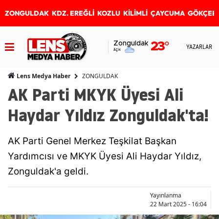
ZONGULDAK
KDZ. EREĞLİ
KOZLU
KİLİMLİ
ÇAYCUMA
GÖKÇEB
Zonguldak
23
°
YAZARLAR
Açık
ZONGULDAK
Lens Medya Haber
AK Parti MKYK Üyesi Ali
Haydar Yıldız Zonguldak'ta!
AK Parti Genel Merkez Teşkilat Başkan
Yardımcısı ve MKYK Üyesi Ali Haydar Yıldız,
Zonguldak'a geldi.
Yayınlanma
22 Mart 2025 - 16:04