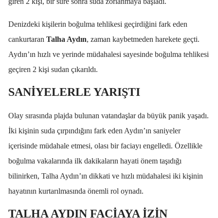
giren 2 kişi, bir süre sonra suda zorlanmaya başladı.
Denizdeki kişilerin boğulma tehlikesi geçirdiğini fark eden
cankurtaran
Talha Aydın
, zaman kaybetmeden harekete geçti.
Aydın’ın hızlı ve yerinde müdahalesi sayesinde boğulma tehlikesi
geçiren 2 kişi sudan çıkarıldı.
SANİYELERLE YARIŞTI
Olay sırasında plajda bulunan vatandaşlar da büyük panik yaşadı.
İki kişinin suda çırpındığını fark eden Aydın’ın saniyeler
içerisinde müdahale etmesi, olası bir faciayı engelledi. Özellikle
boğulma vakalarında ilk dakikaların hayati önem taşıdığı
bilinirken, Talha Aydın’ın dikkati ve hızlı müdahalesi iki kişinin
hayatının kurtarılmasında önemli rol oynadı.
TALHA AYDIN FACİAYA İZİN