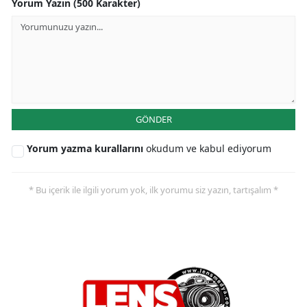
Yorum Yazın (500 Karakter)
GÖNDER
Yorum yazma kurallarını
okudum ve kabul ediyorum
* Bu içerik ile ilgili yorum yok, ilk yorumu siz yazın, tartışalım *