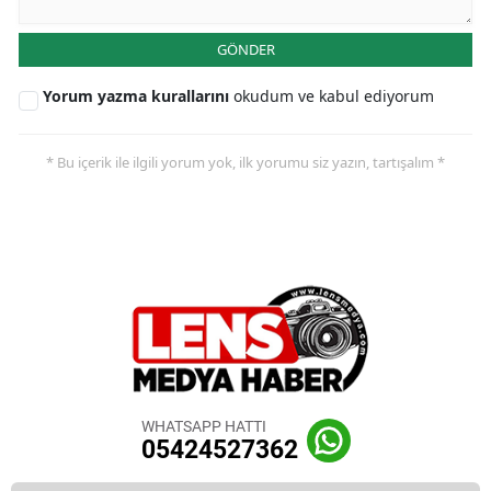
GÖNDER
Yorum yazma kurallarını
okudum ve kabul ediyorum
* Bu içerik ile ilgili yorum yok, ilk yorumu siz yazın, tartışalım *
WHATSAPP HATTI
05424527362