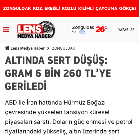
ZONGULDAK
KDZ. EREĞLİ
KOZLU
KİLİMLİ
ÇAYCUMA
GÖKÇEB
Zonguldak
26
°
YAZARLAR
Açık
ZONGULDAK
Lens Medya Haber
ALTINDA SERT DÜŞÜŞ:
GRAM 6 BİN 260 TL’YE
GERİLEDİ
ABD ile İran hattında Hürmüz Boğazı
çevresinde yükselen tansiyon küresel
piyasaları sarstı. Doların güçlenmesi ve petrol
fiyatlarındaki yükseliş, altın üzerinde sert