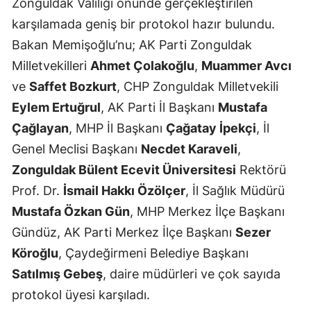
Zonguldak Valiliği önünde gerçekleştirilen
karşılamada geniş bir protokol hazır bulundu.
Bakan Memişoğlu’nu; AK Parti Zonguldak
Milletvekilleri
Ahmet Çolakoğlu
,
Muammer Avcı
ve
Saffet Bozkurt
, CHP Zonguldak Milletvekili
Eylem Ertuğrul
, AK Parti İl Başkanı
Mustafa
Çağlayan
, MHP İl Başkanı
Çağatay İpekçi
, İl
Genel Meclisi Başkanı
Necdet Karaveli
,
Zonguldak Bülent Ecevit Üniversitesi
Rektörü
Prof. Dr.
İsmail Hakkı Özölçer
, İl Sağlık Müdürü
Mustafa Özkan Gün
, MHP Merkez İlçe Başkanı
Gündüz, AK Parti Merkez İlçe Başkanı
Sezer
Köroğlu
, Çaydeğirmeni Belediye Başkanı
Satılmış Gebeş
, daire müdürleri ve çok sayıda
protokol üyesi karşıladı.