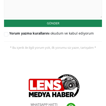
GÖNDER
Yorum yazma kurallarını
okudum ve kabul ediyorum
* Bu içerik ile ilgili yorum yok, ilk yorumu siz yazın, tartışalım *
WHATSAPP HATTI