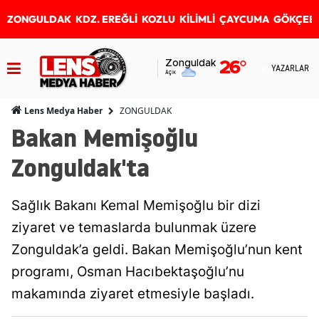
ZONGULDAK
KDZ. EREĞLİ
KOZLU
KİLİMLİ
ÇAYCUMA
GÖKÇEB
Zonguldak
26
°
YAZARLAR
Açık
ZONGULDAK
Lens Medya Haber
Bakan Memişoğlu
Zonguldak'ta
Sağlık Bakanı Kemal Memişoğlu bir dizi
ziyaret ve temaslarda bulunmak üzere
Zonguldak’a geldi. Bakan Memişoğlu’nun kent
programı, Osman Hacıbektaşoğlu’nu
makamında ziyaret etmesiyle başladı.