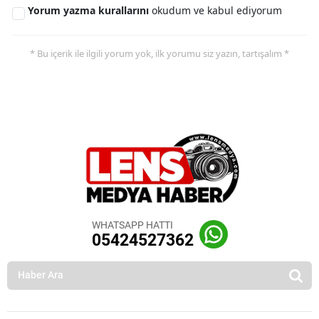
Yorum yazma kurallarını
okudum ve kabul ediyorum
* Bu içerik ile ilgili yorum yok, ilk yorumu siz yazın, tartışalım *
WHATSAPP HATTI
05424527362