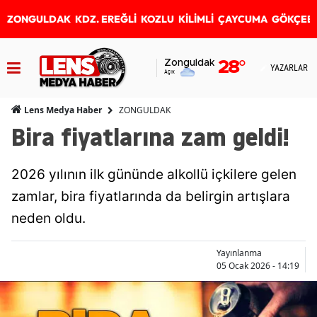
ZONGULDAK
KDZ. EREĞLİ
KOZLU
KİLİMLİ
ÇAYCUMA
GÖKÇEB
Zonguldak
28
°
YAZARLAR
Açık
ZONGULDAK
Lens Medya Haber
Bira fiyatlarına zam geldi!
2026 yılının ilk gününde alkollü içkilere gelen
zamlar, bira fiyatlarında da belirgin artışlara
neden oldu.
Yayınlanma
05 Ocak 2026 - 14:19