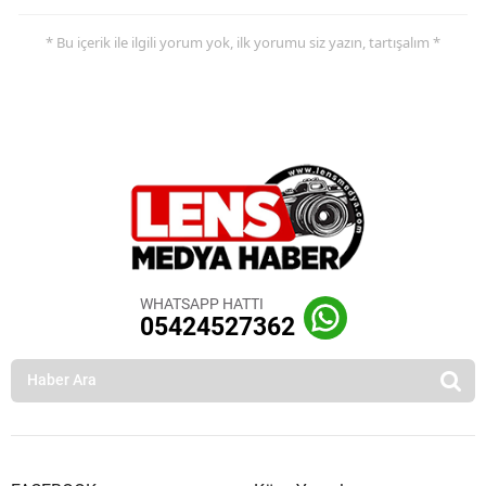
* Bu içerik ile ilgili yorum yok, ilk yorumu siz yazın, tartışalım *
WHATSAPP HATTI
05424527362