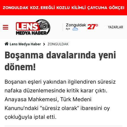
ZONGULDAK
KDZ. EREĞLİ
KOZLU
KİLİMLİ
ÇAYCUMA
GÖKÇEB
Zonguldak
27
°
YAZARLAR
Açık
ZONGULDAK
Lens Medya Haber
Boşanma davalarında yeni
dönem!
Boşanan eşleri yakından ilgilendiren süresiz
nafaka düzenlemesinde kritik karar çıktı.
Anayasa Mahkemesi, Türk Medeni
Kanunu’ndaki “süresiz olarak” ibaresini oy
çokluğuyla iptal etti.