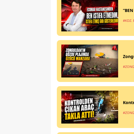
“BEN
#KDZ. 
Zong
#ZONG
Kontr
#ZONG