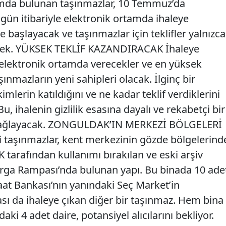
mda bulunan taşınmazlar, 10 Temmuz’da
bugün itibariyle elektronik ortamda ihaleye
'te başlayacak ve taşınmazlar için teklifler yalnızca
ecek. YÜKSEK TEKLİF KAZANDIRACAK İhaleye
ni elektronik ortamda verecekler ve en yüksek
şınmazların yeni sahipleri olacak. İlginç bir
kimlerin katıldığını ve ne kadar teklif verdiklerini
 ihalenin gizlilik esasına dayalı ve rekabetçi bir
sağlayacak. ZONGULDAK’IN MERKEZİ BÖLGELERİ
 taşınmazlar, kent merkezinin gözde bölgelerind
GK tarafından kullanımı bırakılan ve eski arşiv
dırga Rampası’nda bulunan yapı. Bu binada 10 ade
iraat Bankası’nın yanındaki Seç Market’in
ası da ihaleye çıkan diğer bir taşınmaz. Hem bina
ki 4 adet daire, potansiyel alıcılarını bekliyor.