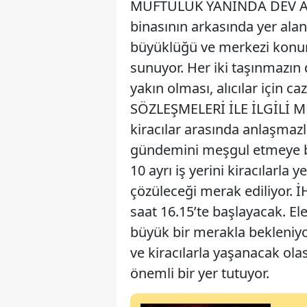
MÜFTÜLÜK YANINDA DEV ARSA
binasının arkasında yer ala
büyüklüğü ve merkezi konumu,
sunuyor. Her iki taşınmazın
yakın olması, alıcılar için ca
SÖZLEŞMELERİ İLE İLGİLİ ME
kiracılar arasında anlaşmazl
gündemini meşgul etmeye ba
10 ayrı iş yerini kiracılarla 
çözüleceği merak ediliyor. İ
saat 16.15’te başlayacak. El
büyük bir merakla bekleniyor
ve kiracılarla yaşanacak ol
önemli bir yer tutuyor.