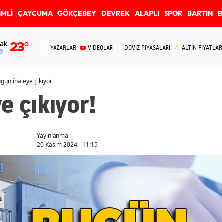
İMLİ
ÇAYCUMA
GÖKÇEBEY
DEVREK
ALAPLI
SPOR
BARTIN
ak
23
°
YAZARLAR
VİDEOLAR
DÖVİZ PİYASALARI
ALTIN FİYATLAR
gün ihaleye çıkıyor!
e çıkıyor!
Yayınlanma
20 Kasım 2024 - 11:15