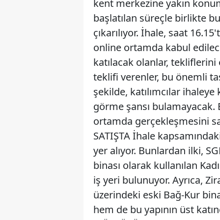
kent merkezine yakın konu
başlatılan süreçle birlikte 
çıkarılıyor. İhale, saat 16.15
online ortamda kabul edil
katılacak olanlar, teklifleri
teklifi verenler, bu önemli ta
şekilde, katılımcılar ihaleye 
görme şansı bulamayacak. Bu,
ortamda gerçekleşmesini 
SATIŞTA İhale kapsamındaki
yer alıyor. Bunlardan ilki, S
binası olarak kullanılan Ka
iş yeri bulunuyor. Ayrıca, Z
üzerindeki eski Bağ-Kur bin
hem de bu yapının üst katında