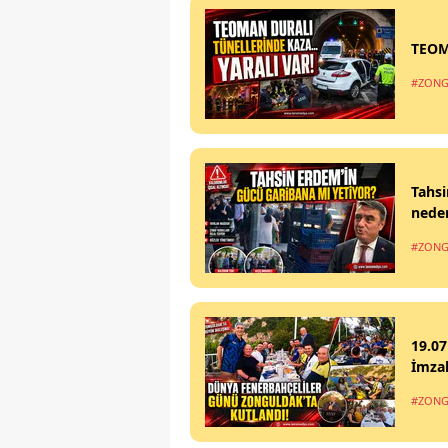
TEOM
#ZONG
Tahsi
nede
#ZONG
19.07
İmzal
#ZONG