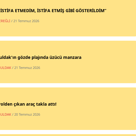
 İSTİFA ETMEDİM, İSTİFA ETMİŞ GİBİ GÖSTERİLDİM”
EREĞLİ
/ 21 Temmuz 2026
uldak'ın gözde plajında üzücü manzara
ULDAK
/ 21 Temmuz 2026
olden çıkan araç takla attı!
ULDAK
/ 20 Temmuz 2026