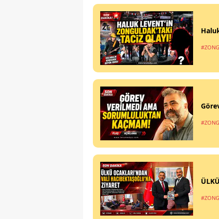
Haluk
#ZONG
Göre
#ZONG
ÜLKÜ
#ZONG