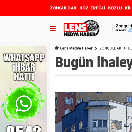
ZONGULDAK
KDZ. EREĞLİ
KOZLU
KİL
Zonguld
Az bulutlu
ZONGULDAK
Bu
Lens Medya Haber
Bugün ihaley