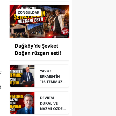
ZONGULDAK
Dağköy'de Şevket
Doğan rüzgarı esti!
e
YAVUZ
ERKMEN’İN
“16 TEMMUZ”
t
PAYLAŞIMI
DİKKAT ÇEKTİ
DEVRİM
DURAL VE
NAZMİ ÖZDEN
GÖREVDEN