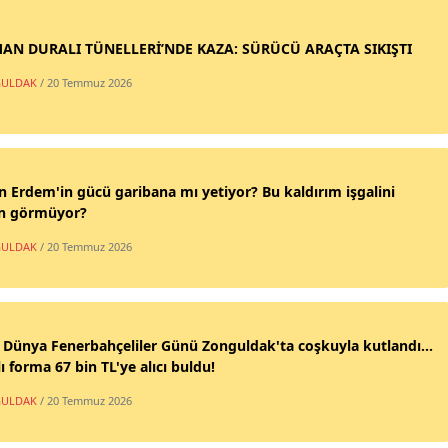
AN DURALI TÜNELLERİ’NDE KAZA: SÜRÜCÜ ARAÇTA SIKIŞTI
ULDAK
/ 20 Temmuz 2026
n Erdem'in gücü garibana mı yetiyor? Bu kaldırım işgalini
n görmüyor?
ULDAK
/ 20 Temmuz 2026
 Dünya Fenerbahçeliler Günü Zonguldak'ta coşkuyla kutlandı...
ı forma 67 bin TL'ye alıcı buldu!
ULDAK
/ 20 Temmuz 2026