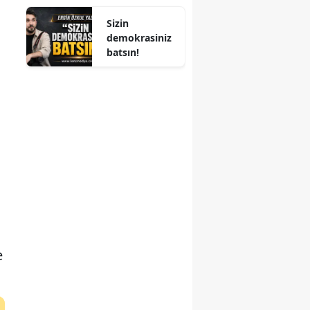
ALINDI
Sizin
demokrasiniz
batsın!
e