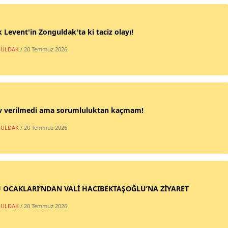
 Levent'in Zonguldak'ta ki taciz olayı!
ULDAK
/ 20 Temmuz 2026
v verilmedi ama sorumluluktan kaçmam!
ULDAK
/ 20 Temmuz 2026
 OCAKLARI’NDAN VALİ HACIBEKTAŞOĞLU’NA ZİYARET
ULDAK
/ 20 Temmuz 2026