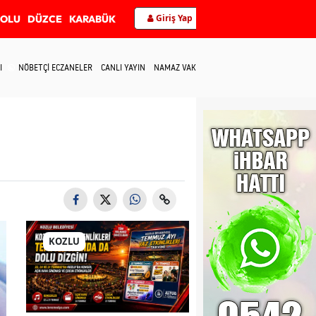
Giriş Yap
BOLU
DÜZCE
KARABÜK
I
NÖBETÇİ ECZANELER
CANLI YAYIN
NAMAZ VAKİTLERİ
İLETİŞİM
KOZLU