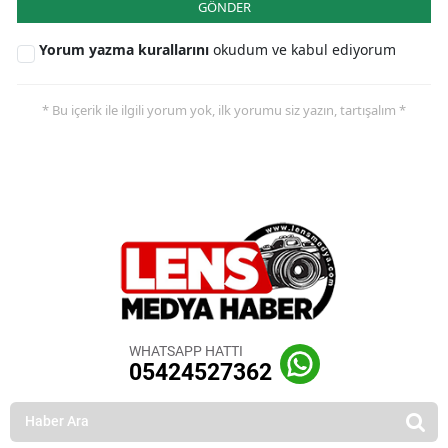
GÖNDER
Yorum yazma kurallarını
okudum ve kabul ediyorum
* Bu içerik ile ilgili yorum yok, ilk yorumu siz yazın, tartışalım *
WHATSAPP HATTI
05424527362