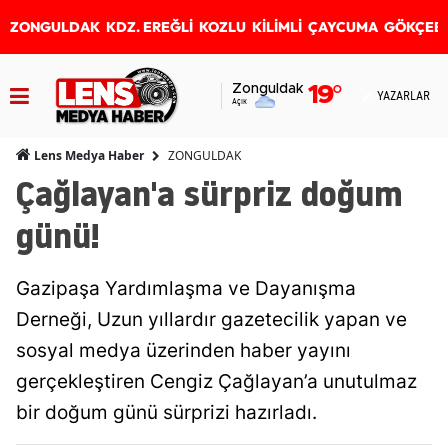
ZONGULDAK
KDZ. EREĞLİ
KOZLU
KİLİMLİ
ÇAYCUMA
GÖKÇEB
Zonguldak
19
°
YAZARLAR
Açık
ZONGULDAK
Lens Medya Haber
Çağlayan'a sürpriz doğum
günü!
Gazipaşa Yardımlaşma ve Dayanışma
Derneği, Uzun yıllardır gazetecilik yapan ve
sosyal medya üzerinden haber yayını
gerçekleştiren Cengiz Çağlayan’a unutulmaz
bir doğum günü sürprizi hazırladı.