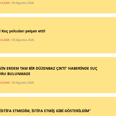
ULDAK
/ 03 Ağustos 2026
 Koç yolcuları peişan etti!
ULDAK
/ 03 Ağustos 2026
SİN ERDEM TAM BİR DÜZENBAZ ÇIKTI” HABERİNDE SUÇ
URU BULUNMADI
ULDAK
/ 03 Ağustos 2026
 İSTİFA ETMEDİM, İSTİFA ETMİŞ GİBİ GÖSTERİLDİM”