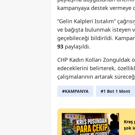
kampanyaya destek vermeye da
“Gelin Kalpleri Isıtalım” çağr
ve bağışta bulunmak isteyen va
geçebileceği bildirildi. Kamp
93
paylaşıldı.
CHP Kadın Kolları Zonguldak ö
edeceklerini belirterek, özelli
çalışmalarının artarak süreceğ
#KAMPANYA
#1 Bot 1 Mont
Kreş 
şok i