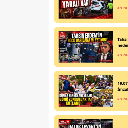
#ZONG
Tahsi
nede
#ZONG
19.07
İmzal
#ZONG