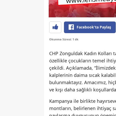
Facebook'ta Paylaş
Okunma Süresi: 1 dk
CHP Zonguldak Kadın Kolları t
özellikle çocukların temel ihti
çekildi. Açıklamada, “İlimizdek
kalplerinin daima sıcak kalabi
bulunmaktayız. Amacımız, hi
ve kışı daha sağlıklı koşullarda
Kampanya ile birlikte hayırsev
montların, belirlenen ihtiyaç s
paylaşma duygusunun önemine