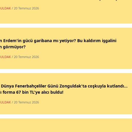
ULDAK
/ 20 Temmuz 2026
n Erdem'in gücü garibana mı yetiyor? Bu kaldırım işgalini
n görmüyor?
ULDAK
/ 20 Temmuz 2026
 Dünya Fenerbahçeliler Günü Zonguldak'ta coşkuyla kutlandı...
ı forma 67 bin TL'ye alıcı buldu!
ULDAK
/ 20 Temmuz 2026