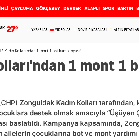
İMLİ
ÇAYCUMA
GÖKÇEBEY
DEVREK
ALAPLI
SPOR
BARTIN
ak
27
°
YAZARLAR
VİDEOLAR
DÖVİZ PİYASALARI
ALTIN FİYATLAR
P Kadın Kolları'ndan 1 mont 1 bot kampanyası!
lları'ndan 1 mont 1 
CHP) Zonguldak Kadın Kolları tarafından, kı
 çocuklara destek olmak amacıyla “Üşüyen
ası başlatıldı. Kampanya kapsamında, Zon
ailelerin çocuklarına bot ve mont yardımı