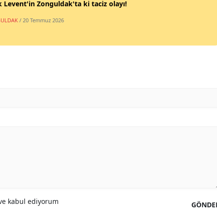
 Levent'in Zonguldak'ta ki taciz olayı!
ULDAK
/ 20 Temmuz 2026
e kabul ediyorum
GÖNDE