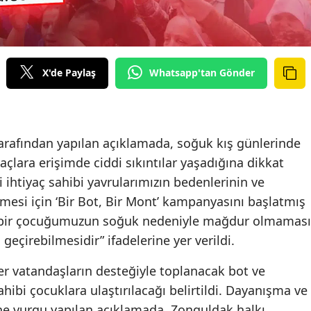
X'de Paylaş
Whatsapp'tan Gönder
arafından yapılan açıklamada, soğuk kış günlerinde
yaçlara erişimde ciddi sıkıntılar yaşadığına dikkat
i ihtiyaç sahibi yavrularımızın bedenlerinin ve
lmesi için ‘Bir Bot, Bir Mont’ kampanyasını başlatmış
çbir çocuğumuzun soğuk nedeniyle mağdur olmaması
 geçirebilmesidir” ifadelerine yer verildi.
er vatandaşların desteğiyle toplanacak bot ve
ahibi çocuklara ulaştırılacağı belirtildi. Dayanışma ve
 vurgu yapılan açıklamada, Zonguldak halkı