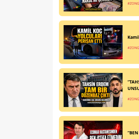
#ZONG
Kamil
#ZONG
“TAH
UNS
#ZONG
“BEN