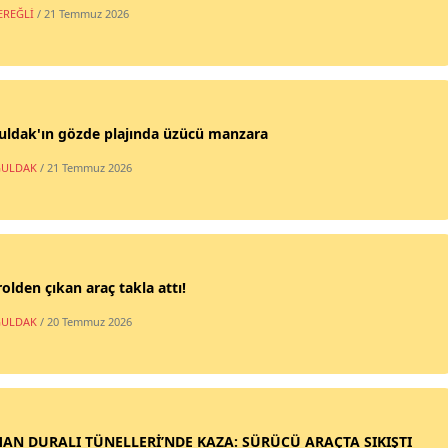
EREĞLİ
/ 21 Temmuz 2026
uldak'ın gözde plajında üzücü manzara
ULDAK
/ 21 Temmuz 2026
olden çıkan araç takla attı!
ULDAK
/ 20 Temmuz 2026
AN DURALI TÜNELLERİ’NDE KAZA: SÜRÜCÜ ARAÇTA SIKIŞTI