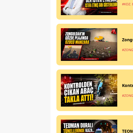
#KDZ. 
Zong
#ZONG
Kontr
#ZONG
TEOM