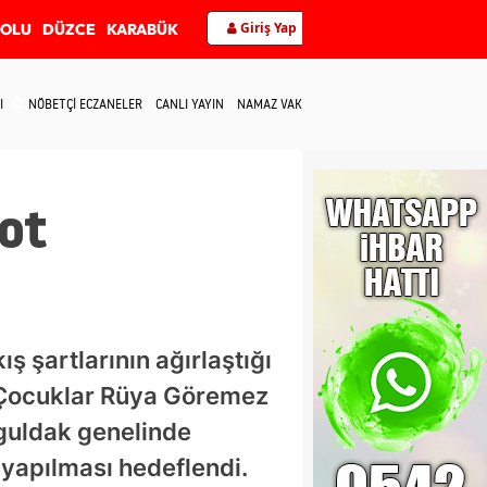
Giriş Yap
BOLU
DÜZCE
KARABÜK
I
NÖBETÇİ ECZANELER
CANLI YAYIN
NAMAZ VAKİTLERİ
İLETİŞİM
bot
ş şartlarının ağırlaştığı
 Çocuklar Rüya Göremez
guldak genelinde
 yapılması hedeflendi.