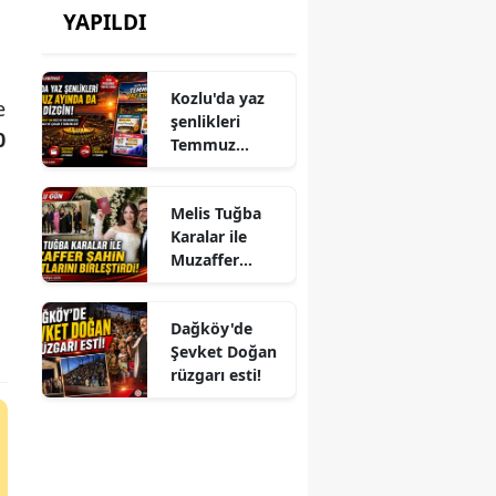
YAPILDI
Kozlu'da yaz
e
şenlikleri
0
Temmuz
ayında da dolu
dizgin devam
Melis Tuğba
ediyor!
Karalar ile
Muzaffer
Şahin
Hayatlarını
Dağköy'de
Birleştirdi!
Şevket Doğan
rüzgarı esti!