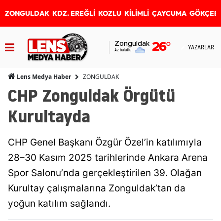
ZONGULDAK
KDZ. EREĞLİ
KOZLU
KİLİMLİ
ÇAYCUMA
GÖKÇEB
Zonguldak
26
°
YAZARLAR
Az bulutlu
ZONGULDAK
Lens Medya Haber
CHP Zonguldak Örgütü
Kurultayda
CHP Genel Başkanı Özgür Özel’in katılımıyla
28–30 Kasım 2025 tarihlerinde Ankara Arena
Spor Salonu’nda gerçekleştirilen 39. Olağan
Kurultay çalışmalarına Zonguldak’tan da
yoğun katılım sağlandı.