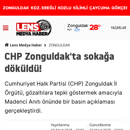
ZONGULDAK
KDZ. EREĞLİ
KOZLU
KİLİMLİ
ÇAYCUMA
GÖKÇEB
Zonguldak
28
°
YAZARLAR
Açık
ZONGULDAK
Lens Medya Haber
CHP Zonguldak'ta sokağa
döküldü!
Cumhuriyet Halk Partisi (CHP) Zonguldak İl
Örgütü, gözaltılara tepki göstermek amacıyla
Madenci Anıtı önünde bir basın açıklaması
gerçekleştirdi.
Yayınlanma
Güncellenme