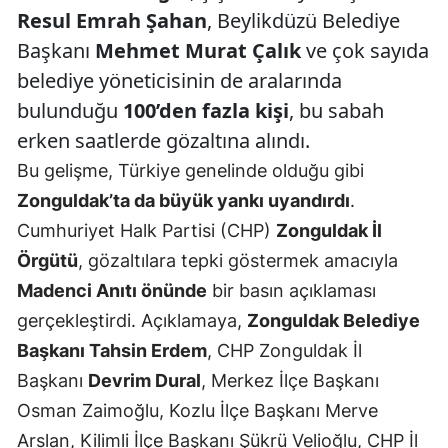
Resul Emrah Şahan
, Beylikdüzü Belediye
Başkanı
Mehmet Murat Çalık
ve çok sayıda
belediye yöneticisinin de aralarında
bulunduğu
100’den fazla kişi
, bu sabah
erken saatlerde gözaltına alındı.
Bu gelişme, Türkiye genelinde olduğu gibi
Zonguldak’ta da büyük yankı uyandırdı
.
Cumhuriyet Halk Partisi (CHP)
Zonguldak İl
Örgütü
, gözaltılara tepki göstermek amacıyla
Madenci Anıtı önünde
bir basın açıklaması
gerçekleştirdi. Açıklamaya,
Zonguldak Belediye
Başkanı Tahsin Erdem
, CHP Zonguldak İl
Başkanı
Devrim Dural
, Merkez İlçe Başkanı
Osman Zaimoğlu, Kozlu İlçe Başkanı Merve
Arslan, Kilimli İlçe Başkanı Şükrü Velioğlu, CHP İl