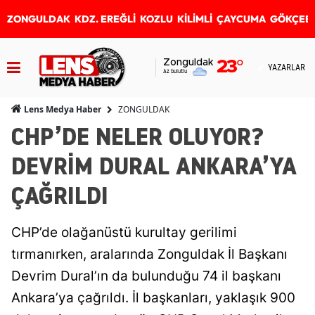
ZONGULDAK
KDZ. EREĞLİ
KOZLU
KİLİMLİ
ÇAYCUMA
GÖKÇEB
Zonguldak
23
°
YAZARLAR
Az bulutlu
ZONGULDAK
Lens Medya Haber
CHP’DE NELER OLUYOR?
DEVRİM DURAL ANKARA’YA
ÇAĞRILDI
CHP’de olağanüstü kurultay gerilimi
tırmanırken, aralarında Zonguldak İl Başkanı
Devrim Dural’ın da bulunduğu 74 il başkanı
Ankara’ya çağrıldı. İl başkanları, yaklaşık 900