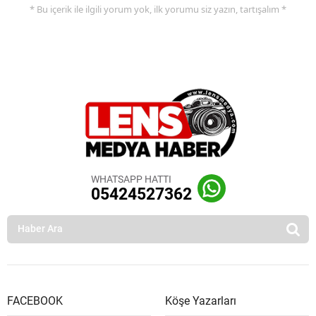
* Bu içerik ile ilgili yorum yok, ilk yorumu siz yazın, tartışalım *
WHATSAPP HATTI
05424527362
FACEBOOK
Köşe Yazarları