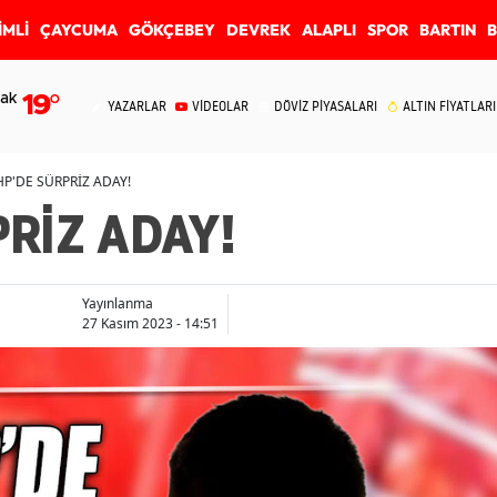
İMLİ
ÇAYCUMA
GÖKÇEBEY
DEVREK
ALAPLI
SPOR
BARTIN
ak
19
°
YAZARLAR
VİDEOLAR
DÖVİZ PİYASALARI
ALTIN FİYATLARI
HP'DE SÜRPRİZ ADAY!
RİZ ADAY!
Yayınlanma
27 Kasım 2023 - 14:51