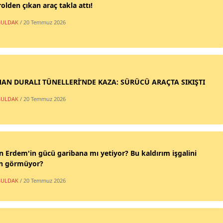
olden çıkan araç takla attı!
ULDAK
/ 20 Temmuz 2026
AN DURALI TÜNELLERİ’NDE KAZA: SÜRÜCÜ ARAÇTA SIKIŞTI
ULDAK
/ 20 Temmuz 2026
n Erdem'in gücü garibana mı yetiyor? Bu kaldırım işgalini
n görmüyor?
ULDAK
/ 20 Temmuz 2026