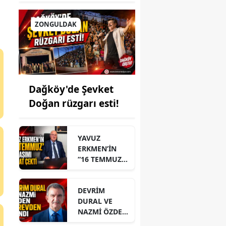
ZONGULDAK
Dağköy'de Şevket
Doğan rüzgarı esti!
YAVUZ
ERKMEN’İN
“16 TEMMUZ”
PAYLAŞIMI
DİKKAT ÇEKTİ
DEVRİM
DURAL VE
NAZMİ ÖZDEN
GÖREVDEN