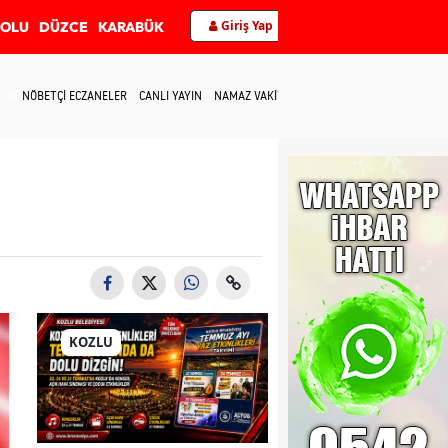
Giriş Yap
BOLU
DÜZCE
KARABÜK
NÖBETÇİ ECZANELER
CANLI YAYIN
NAMAZ VAKİTLERİ
İLETİŞİM
KOZLU