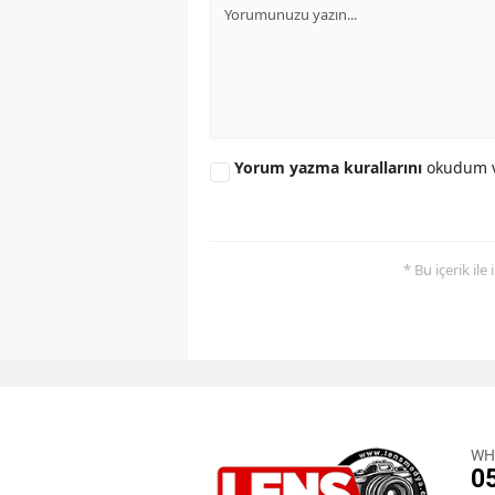
Yorum yazma kurallarını
okudum v
* Bu içerik ile
WH
0