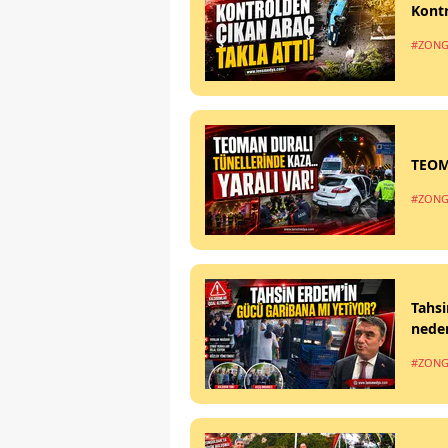
Kontr
#ZONG
TEOM
#ZONG
Tahsi
nede
#ZONG