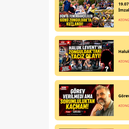
19.07
İmzal
#ZONG
Haluk
#ZONG
Göre
#ZONG