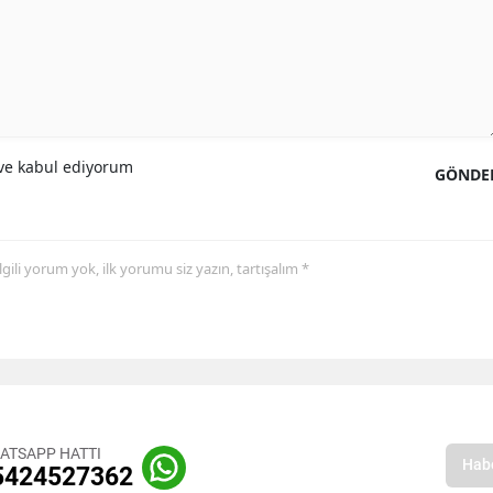
e kabul ediyorum
GÖNDE
 ilgili yorum yok, ilk yorumu siz yazın, tartışalım *
ATSAPP HATTI
5424527362