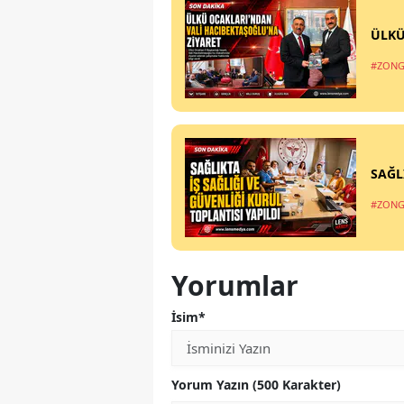
ÜLKÜ
#ZONG
SAĞL
#ZONG
Yorumlar
İsim*
Yorum Yazın (500 Karakter)