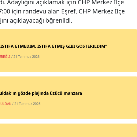
i. Adaylığını açıklamak için CHP Merkez İlçe
7:00 için randevu alan Eşref, CHP Merkez İlçe
ını açıklayacağı öğrenildi.
 İSTİFA ETMEDİM, İSTİFA ETMİŞ GİBİ GÖSTERİLDİM”
EREĞLİ
/ 21 Temmuz 2026
uldak'ın gözde plajında üzücü manzara
ULDAK
/ 21 Temmuz 2026