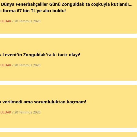
 Dünya Fenerbahçeliler Günü Zonguldak'ta coşkuyla kutlandı...
ı forma 67 bin TL'ye alıcı buldu!
ULDAK
/ 20 Temmuz 2026
 Levent'in Zonguldak'ta ki taciz olayı!
ULDAK
/ 20 Temmuz 2026
v verilmedi ama sorumluluktan kaçmam!
ULDAK
/ 20 Temmuz 2026