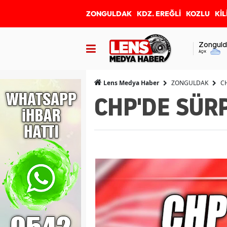
ZONGULDAK
KDZ. EREĞLİ
KOZLU
KİL
Zonguld
Açık
ZONGULDAK
C
Lens Medya Haber
CHP'DE SÜRP