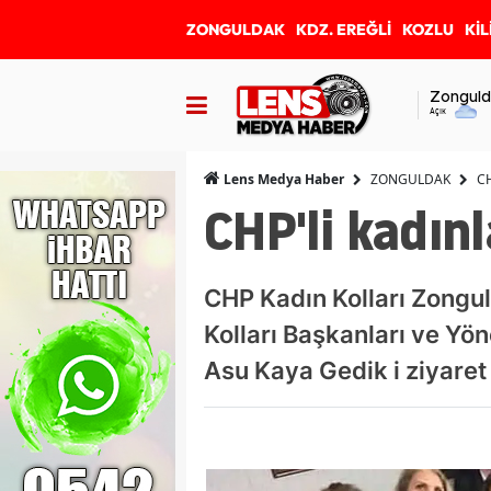
ZONGULDAK
KDZ. EREĞLİ
KOZLU
KİL
Zonguld
Açık
ZONGULDAK
CH
Lens Medya Haber
CHP'li kadın
CHP Kadın Kolları Zongul
Kolları Başkanları ve Yön
Asu Kaya Gedik i ziyaret e