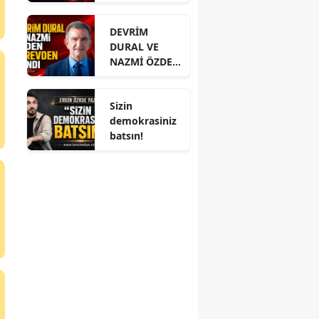
PAYLAŞIMI
DİKKAT ÇEKTİ
DEVRİM
DURAL VE
NAZMİ ÖZDEN
GÖREVDEN
ALINDI
Sizin
demokrasiniz
batsın!