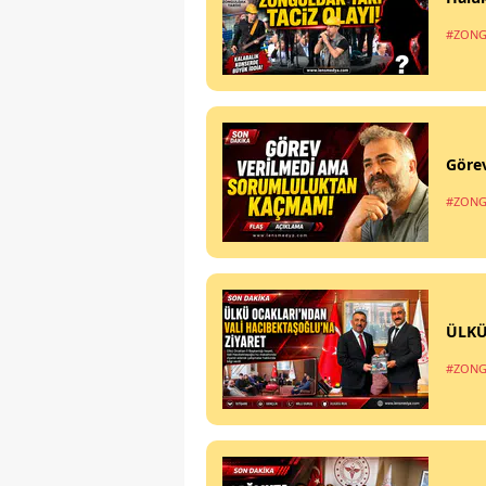
#ZONG
Göre
#ZONG
ÜLKÜ
#ZONG