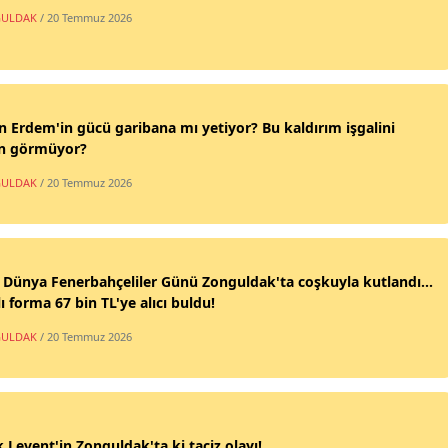
ULDAK
/ 20 Temmuz 2026
n Erdem'in gücü garibana mı yetiyor? Bu kaldırım işgalini
n görmüyor?
ULDAK
/ 20 Temmuz 2026
 Dünya Fenerbahçeliler Günü Zonguldak'ta coşkuyla kutlandı...
ı forma 67 bin TL'ye alıcı buldu!
ULDAK
/ 20 Temmuz 2026
 Levent'in Zonguldak'ta ki taciz olayı!