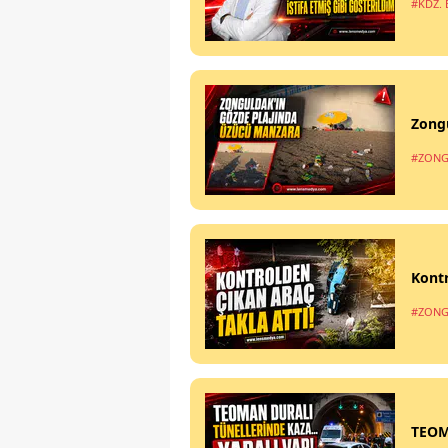
#KDZ. 
Zong
#ZONG
Kontr
#ZONG
TEOM