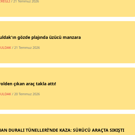
EREĞLİ
/ 21 Temmuz 2026
uldak'ın gözde plajında üzücü manzara
ULDAK
/ 21 Temmuz 2026
olden çıkan araç takla attı!
ULDAK
/ 20 Temmuz 2026
AN DURALI TÜNELLERİ’NDE KAZA: SÜRÜCÜ ARAÇTA SIKIŞTI