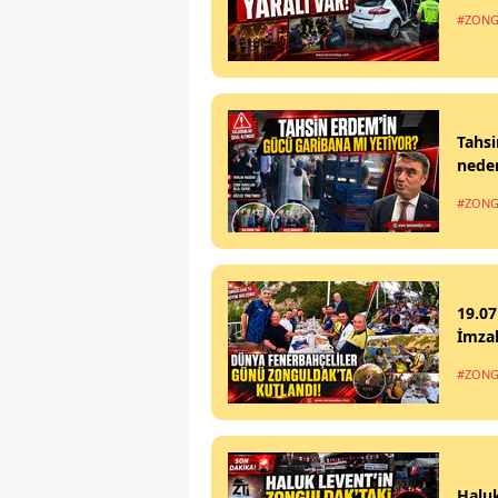
#ZONG
Tahsi
nede
#ZONG
19.07
İmzal
#ZONG
Haluk