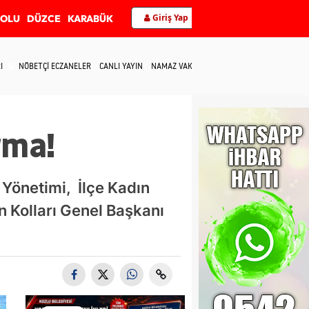
Giriş Yap
BOLU
DÜZCE
KARABÜK
I
NÖBETÇİ ECZANELER
CANLI YAYIN
NAMAZ VAKİTLERİ
İLETİŞİM
rma!
 Yönetimi, İlçe Kadın
ın Kolları Genel Başkanı