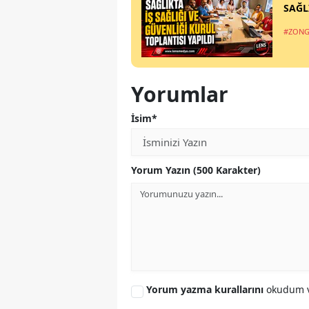
SAĞL
#ZONG
Yorumlar
İsim*
Yorum Yazın (500 Karakter)
Yorum yazma kurallarını
okudum v