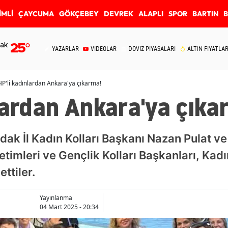
İMLİ
ÇAYCUMA
GÖKÇEBEY
DEVREK
ALAPLI
SPOR
BARTIN
ak
25
°
YAZARLAR
VİDEOLAR
DÖVİZ PİYASALARI
ALTIN FİYATLAR
P'li kadınlardan Ankara'ya çıkarma!
lardan Ankara'ya çıka
dak İl Kadın Kolları Başkanı Nazan Pulat ve
etimleri ve Gençlik Kolları Başkanları, Kad
ttiler.
Yayınlanma
04 Mart 2025 - 20:34