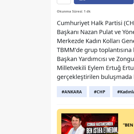
Okunma Süresi: 1 dk
Cumhuriyet Halk Partisi (CHP
Başkanı Nazan Pulat ve Yönet
Merkezde Kadın Kolları Genel
TBMM'de grup toplantısına ka
Başkan Yardımcısı ve Zongul
Milletvekili Eylem Ertuğ Ert
gerçekleştirilen buluşmada bi
#ANKARA
#CHP
#Kadınl
“BEN