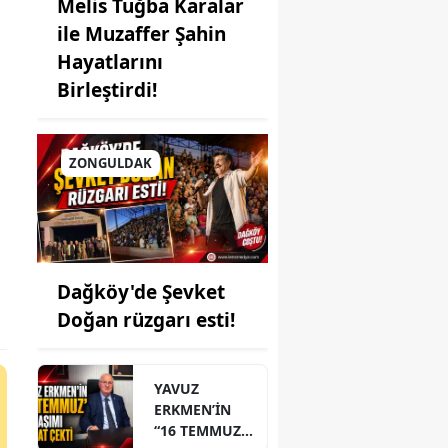
Melis Tuğba Karalar
ile Muzaffer Şahin
Hayatlarını
Birleştirdi!
ZONGULDAK
Dağköy'de Şevket
Doğan rüzgarı esti!
YAVUZ
ERKMEN’İN
“16 TEMMUZ”