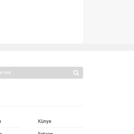
ı
Künye