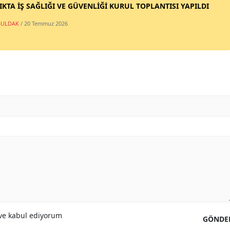
IKTA İŞ SAĞLIĞI VE GÜVENLİĞİ KURUL TOPLANTISI YAPILDI
ULDAK
/ 20 Temmuz 2026
e kabul ediyorum
GÖNDE