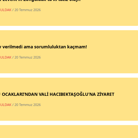
ULDAK
/ 20 Temmuz 2026
v verilmedi ama sorumluluktan kaçmam!
ULDAK
/ 20 Temmuz 2026
 OCAKLARI’NDAN VALİ HACIBEKTAŞOĞLU’NA ZİYARET
ULDAK
/ 20 Temmuz 2026