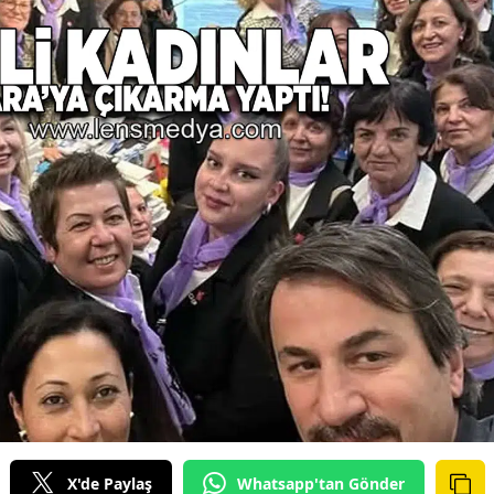
X'de Paylaş
Whatsapp'tan Gönder