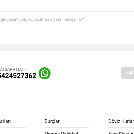
 ilgili yorum yok, ilk yorumu siz yazın, tartışalım *
ATSAPP HATTI
5424527362
arları
Burçlar
Döviz Kurlar