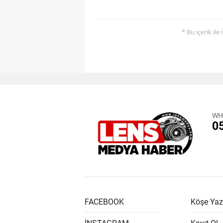
* Bu içerik ile
WH
0
FACEBOOK
Köşe Yaz