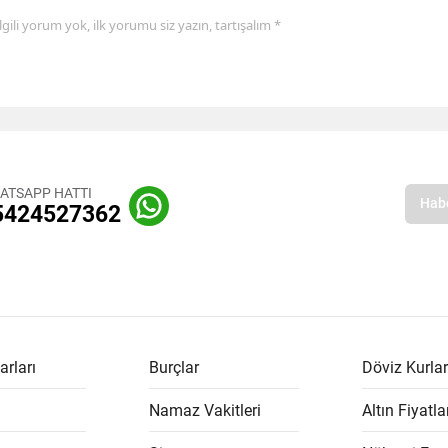
 ilgili yorum yok, ilk yorumu siz yazın, tartışalım *
ATSAPP HATTI
5424527362
arları
Burçlar
Döviz Kurlar
Namaz Vakitleri
Altın Fiyatla