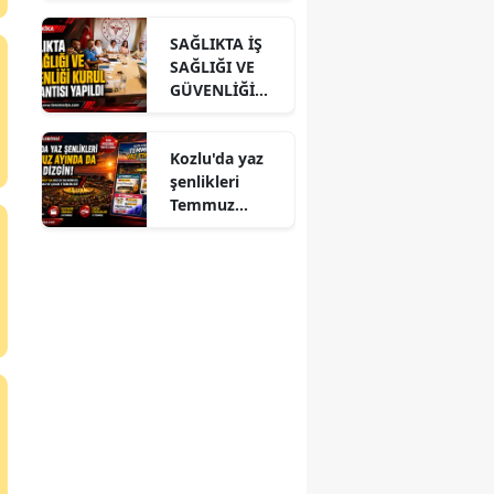
ĞLU’NA
SAĞLIKTA İŞ
ZİYARET
SAĞLIĞI VE
GÜVENLİĞİ
KURUL
TOPLANTISI
Kozlu'da yaz
YAPILDI
şenlikleri
Temmuz
ayında da dolu
dizgin devam
ediyor!