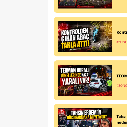
Kontr
#ZONG
TEOM
#ZONG
Tahsi
nede