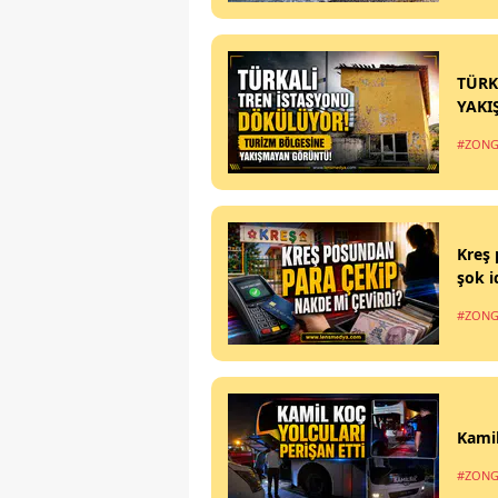
TÜRK
YAKI
#ZONG
Kreş 
şok i
#ZONG
Kamil
#ZONG