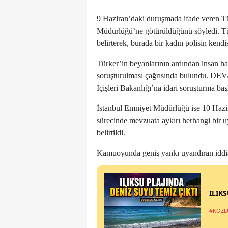
9 Haziran’daki duruşmada ifade veren Tür
Müdürlüğü’ne götürüldüğünü söyledi. Türk
belirterek, burada bir kadın polisin kendis
Türker’in beyanlarının ardından insan hakl
soruşturulması çağrısında bulundu. DEV
İçişleri Bakanlığı’na idari soruşturma başl
İstanbul Emniyet Müdürlüğü ise 10 Hazira
sürecinde mevzuata aykırı herhangi bir u
belirtildi.
Kamuoyunda geniş yankı uyandıran iddiayl
ILIK
#KOZL