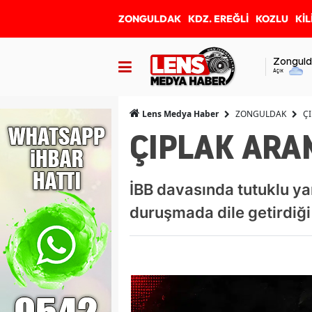
ZONGULDAK
KDZ. EREĞLİ
KOZLU
KİL
Zonguld
Açık
ZONGULDAK
Ç
Lens Medya Haber
ÇIPLAK ARA
İBB davasında tutuklu ya
duruşmada dile getirdiği