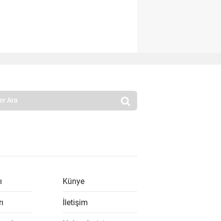
ı
Künye
rı
İletişim