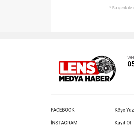
* Bu içerik ile
WH
0
FACEBOOK
Köşe Yaz
İNSTAGRAM
Kayıt Ol