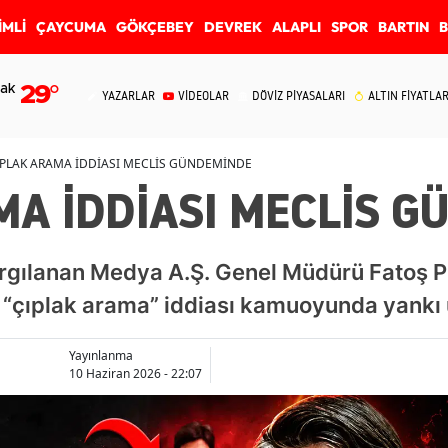
İMLİ
ÇAYCUMA
GÖKÇEBEY
DEVREK
ALAPLI
SPOR
BARTIN
ak
29
°
YAZARLAR
VİDEOLAR
DÖVİZ PİYASALARI
ALTIN FİYATLAR
IPLAK ARAMA İDDİASI MECLİS GÜNDEMİNDE
MA İDDİASI MECLİS 
rgılanan Medya A.Ş. Genel Müdürü Fatoş Pı
 “çıplak arama” iddiası kamuoyunda yankı 
Yayınlanma
10 Haziran 2026 - 22:07