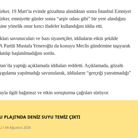
ker, 19 Mart’ta evinde gözaltına alındıktan sonra İstanbul Emniyet
er, emniyette günler sonra “arşiv odası gibi” bir yere alındığını
ine yönelik onur kırıcı ifadeler kullandığını iddia etti.
arı savunucuları ve bazı siyasetçiler, iddiaların etkin şekilde
A Partili Mustafa Yeneroğlu da konuyu Meclis gündemine taşıyarak
atılıp başlatılmadığını sordu.
n’da yaptığı açıklamada iddiaları reddetti. Açıklamada, gözaltı
ygulama yapılmadığı savunularak, iddiaların “gerçeği yansıtmadığı”
a ilgili bağımsız ve etkin soruşturma çağrıları sürüyor.
SU PLAJI’NDA DENİZ SUYU TEMİZ ÇIKTI
U
/ 04 Ağustos 2026