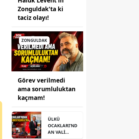
Haluk Levent'in
Zonguldak'ta ki
taciz olayı!
ZONGULDAK
Görev verilmedi
ama sorumluluktan
kaçmam!
ÜLKÜ
OCAKLARI’ND
AN VALİ
HACIBEKTAŞO