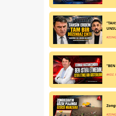
“TAH
UNS
#ZONG
“BEN
#KDZ. 
Zong
#ZONG