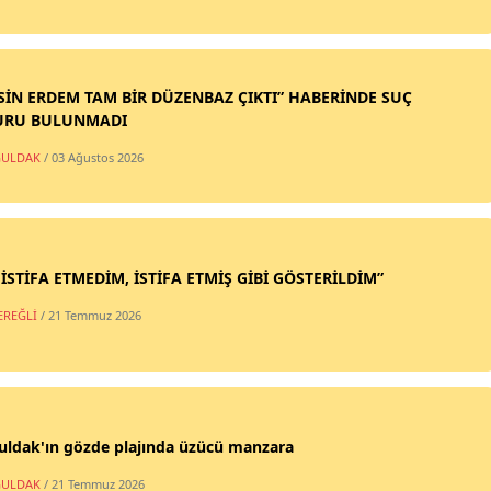
SİN ERDEM TAM BİR DÜZENBAZ ÇIKTI” HABERİNDE SUÇ
URU BULUNMADI
ULDAK
/ 03 Ağustos 2026
 İSTİFA ETMEDİM, İSTİFA ETMİŞ GİBİ GÖSTERİLDİM”
EREĞLİ
/ 21 Temmuz 2026
uldak'ın gözde plajında üzücü manzara
ULDAK
/ 21 Temmuz 2026