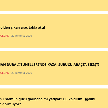
olden çıkan araç takla attı!
ULDAK
/ 20 Temmuz 2026
AN DURALI TÜNELLERİ’NDE KAZA: SÜRÜCÜ ARAÇTA SIKIŞTI
ULDAK
/ 20 Temmuz 2026
n Erdem'in gücü garibana mı yetiyor? Bu kaldırım işgalini
n görmüyor?