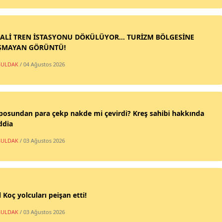
ALİ TREN İSTASYONU DÖKÜLÜYOR... TURİZM BÖLGESİNE
ŞMAYAN GÖRÜNTÜ!
ULDAK
/ 04 Ağustos 2026
posundan para çekp nakde mi çevirdi? Kreş sahibi hakkında
ddia
ULDAK
/ 03 Ağustos 2026
 Koç yolcuları peişan etti!
ULDAK
/ 03 Ağustos 2026