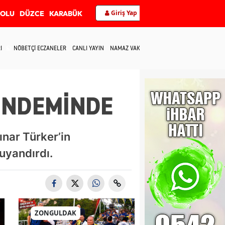
Giriş Yap
BOLU
DÜZCE
KARABÜK
I
NÖBETÇİ ECZANELER
CANLI YAYIN
NAMAZ VAKİTLERİ
İLETİŞİM
GÜNDEMİNDE
nar Türker’in
uyandırdı.
ZONGULDAK