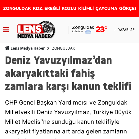
ZONGULDAK
KDZ. EREĞLİ
KOZLU
KİLİMLİ
ÇAYCUMA
GÖKÇEB
Zonguldak
23
°
YAZARLAR
Az bulutlu
ZONGULDAK
Lens Medya Haber
Deniz Yavuzyılmaz’dan
akaryakıttaki fahiş
zamlara karşı kanun teklifi
CHP Genel Başkan Yardımcısı ve Zonguldak
Milletvekili Deniz Yavuzyılmaz, Türkiye Büyük
Millet Meclisi’ne sunduğu kanun teklifiyle
akaryakıt fiyatlarına art arda gelen zamların