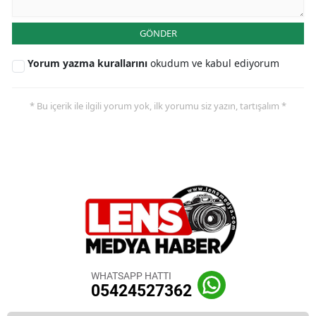
GÖNDER
Yorum yazma kurallarını
okudum ve kabul ediyorum
* Bu içerik ile ilgili yorum yok, ilk yorumu siz yazın, tartışalım *
WHATSAPP HATTI
05424527362