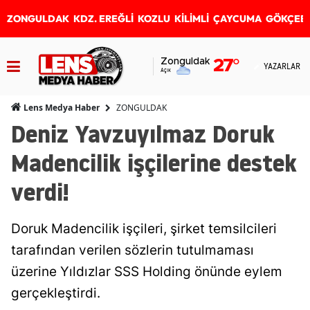
ZONGULDAK
KDZ. EREĞLİ
KOZLU
KİLİMLİ
ÇAYCUMA
GÖKÇEB
Zonguldak
27
°
YAZARLAR
Açık
ZONGULDAK
Lens Medya Haber
Deniz Yavzuyılmaz Doruk
Madencilik işçilerine destek
verdi!
Doruk Madencilik işçileri, şirket temsilcileri
tarafından verilen sözlerin tutulmaması
üzerine Yıldızlar SSS Holding önünde eylem
gerçekleştirdi.