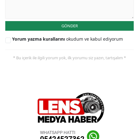
GÖNDER
Yorum yazma kurallarını
okudum ve kabul ediyorum
* Bu içerik ile ilgili yorum yok, ilk yorumu siz yazın, tartışalım *
WHATSAPP HATTI