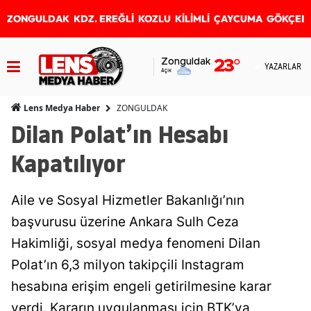
ZONGULDAK
KDZ. EREĞLİ
KOZLU
KİLİMLİ
ÇAYCUMA
GÖKÇEB
Zonguldak
23
°
YAZARLAR
Açık
ZONGULDAK
Lens Medya Haber
Dilan Polat’ın Hesabı
Kapatılıyor
Aile ve Sosyal Hizmetler Bakanlığı’nın
başvurusu üzerine Ankara Sulh Ceza
Hakimliği, sosyal medya fenomeni Dilan
Polat’ın 6,3 milyon takipçili Instagram
hesabına erişim engeli getirilmesine karar
verdi. Kararın uygulanması için BTK’ya