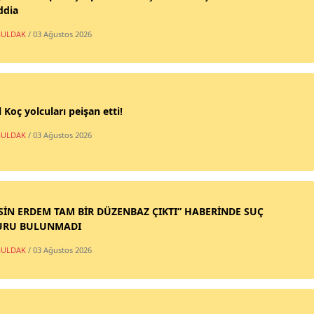
ddia
ULDAK
/ 03 Ağustos 2026
 Koç yolcuları peişan etti!
ULDAK
/ 03 Ağustos 2026
SİN ERDEM TAM BİR DÜZENBAZ ÇIKTI” HABERİNDE SUÇ
URU BULUNMADI
ULDAK
/ 03 Ağustos 2026