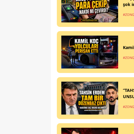
şok i
#ZONG
Kamil
#ZONG
“TAH
UNS
#ZONG