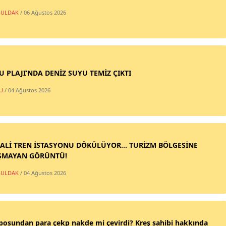
ULDAK
/ 06 Ağustos 2026
SU PLAJI’NDA DENİZ SUYU TEMİZ ÇIKTI
U
/ 04 Ağustos 2026
ALİ TREN İSTASYONU DÖKÜLÜYOR... TURİZM BÖLGESİNE
ŞMAYAN GÖRÜNTÜ!
ULDAK
/ 04 Ağustos 2026
posundan para çekp nakde mi çevirdi? Kreş sahibi hakkında