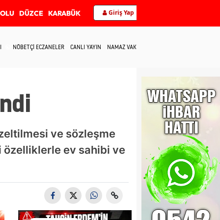
Giriş Yap
BOLU
DÜZCE
KARABÜK
I
NÖBETÇİ ECZANELER
CANLI YAYIN
NAMAZ VAKİTLERİ
İLETİŞİM
endi
üzeltilmesi ve sözleşme
özelliklerle ev sahibi ve