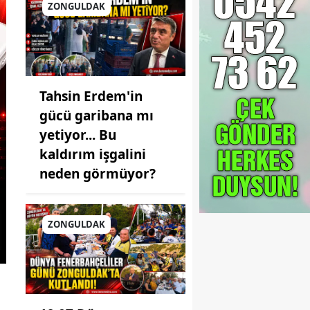
ZONGULDAK
Tahsin Erdem'in
gücü garibana mı
yetiyor... Bu
kaldırım işgalini
neden görmüyor?
ZONGULDAK