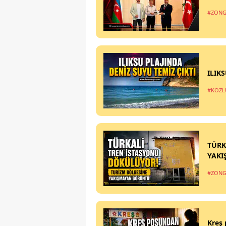
#ZONG
ILIK
#KOZL
TÜRK
YAKI
#ZONG
Kreş 