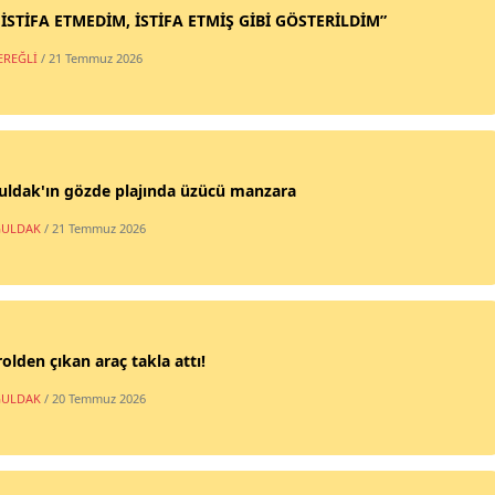
 İSTİFA ETMEDİM, İSTİFA ETMİŞ GİBİ GÖSTERİLDİM”
EREĞLİ
/ 21 Temmuz 2026
uldak'ın gözde plajında üzücü manzara
ULDAK
/ 21 Temmuz 2026
olden çıkan araç takla attı!
ULDAK
/ 20 Temmuz 2026