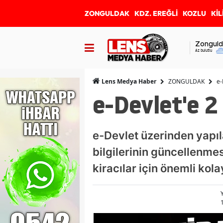
ZONGULDAK
KDZ. EREĞLİ
KOZLU
KİL
Zonguld
Az bulutlu
ZONGULDAK
e-
Lens Medya Haber
e-Devlet'e 2
e-Devlet üzerinden yapıl
bilgilerinin güncellenme
kiracılar için önemli kola