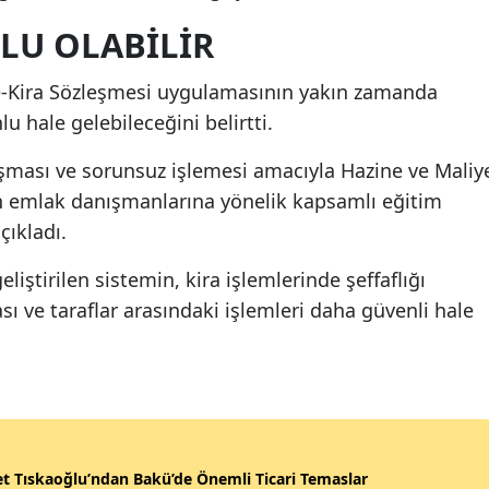
LU OLABİLİR
-Kira Sözleşmesi uygulamasının yakın zamanda
 hale gelebileceğini belirtti.
ması ve sorunsuz işlemesi amacıyla Hazine ve Maliy
n emlak danışmanlarına yönelik kapsamlı eğitim
çıkladı.
ştirilen sistemin, kira işlemlerinde şeffaflığı
ası ve taraflar arasındaki işlemleri daha güvenli hale
t Tıskaoğlu’ndan Bakü’de Önemli Ticari Temaslar