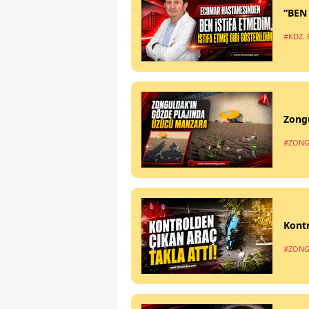
“BEN
#KDZ. 
Zong
#ZONG
Kontr
#ZONG