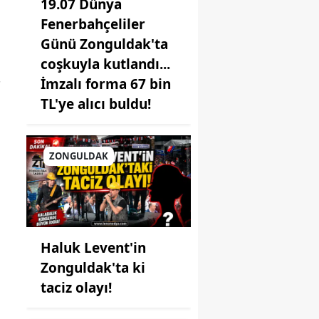
19.07 Dünya
Fenerbahçeliler
Günü Zonguldak'ta
coşkuyla kutlandı...
İmzalı forma 67 bin
"
TL'ye alıcı buldu!
ZONGULDAK
Haluk Levent'in
Zonguldak'ta ki
taciz olayı!