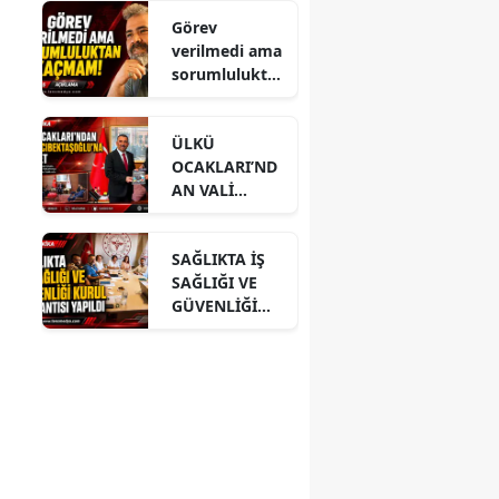
Görev
verilmedi ama
sorumlulukta
n kaçmam!
ÜLKÜ
OCAKLARI’ND
n
AN VALİ
HACIBEKTAŞO
ĞLU’NA
SAĞLIKTA İŞ
ZİYARET
SAĞLIĞI VE
GÜVENLİĞİ
KURUL
TOPLANTISI
YAPILDI