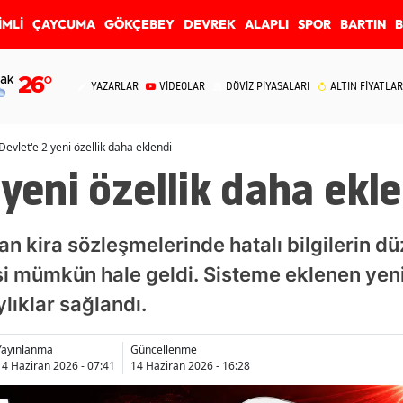
İMLİ
ÇAYCUMA
GÖKÇEBEY
DEVREK
ALAPLI
SPOR
BARTIN
ak
26
°
YAZARLAR
VİDEOLAR
DÖVİZ PİYASALARI
ALTIN FİYATLAR
Devlet'e 2 yeni özellik daha eklendi
 yeni özellik daha ekl
an kira sözleşmelerinde hatalı bilgilerin d
si mümkün hale geldi. Sisteme eklenen yeni 
ylıklar sağlandı.
Yayınlanma
Güncellenme
14 Haziran 2026 - 07:41
14 Haziran 2026 - 16:28