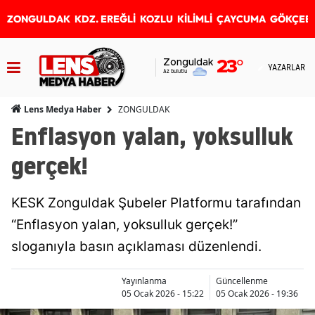
ZONGULDAK
KDZ. EREĞLİ
KOZLU
KİLİMLİ
ÇAYCUMA
GÖKÇEB
Zonguldak
23
°
YAZARLAR
Az bulutlu
ZONGULDAK
Lens Medya Haber
Enflasyon yalan, yoksulluk
gerçek!
KESK Zonguldak Şubeler Platformu tarafından
“Enflasyon yalan, yoksulluk gerçek!”
sloganıyla basın açıklaması düzenlendi.
Yayınlanma
Güncellenme
05 Ocak 2026 - 15:22
05 Ocak 2026 - 19:36