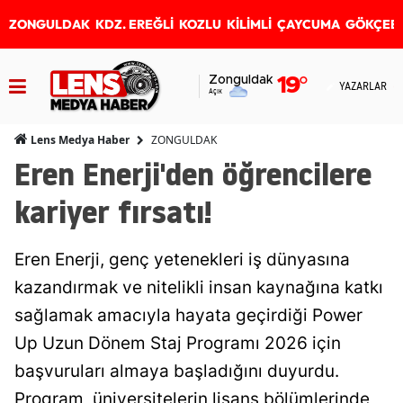
ZONGULDAK
KDZ. EREĞLİ
KOZLU
KİLİMLİ
ÇAYCUMA
GÖKÇEB
Zonguldak
19
°
YAZARLAR
Açık
ZONGULDAK
Lens Medya Haber
Eren Enerji'den öğrencilere
kariyer fırsatı!
Eren Enerji, genç yetenekleri iş dünyasına
kazandırmak ve nitelikli insan kaynağına katkı
sağlamak amacıyla hayata geçirdiği Power
Up Uzun Dönem Staj Programı 2026 için
başvuruları almaya başladığını duyurdu.
Program, üniversitelerin lisans bölümlerinde