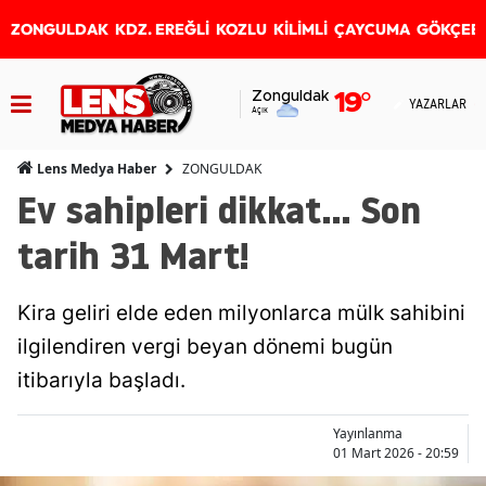
ZONGULDAK
KDZ. EREĞLİ
KOZLU
KİLİMLİ
ÇAYCUMA
GÖKÇEB
Zonguldak
19
°
YAZARLAR
Açık
ZONGULDAK
Lens Medya Haber
Ev sahipleri dikkat... Son
tarih 31 Mart!
Kira geliri elde eden milyonlarca mülk sahibini
ilgilendiren vergi beyan dönemi bugün
itibarıyla başladı.
Yayınlanma
01 Mart 2026 - 20:59