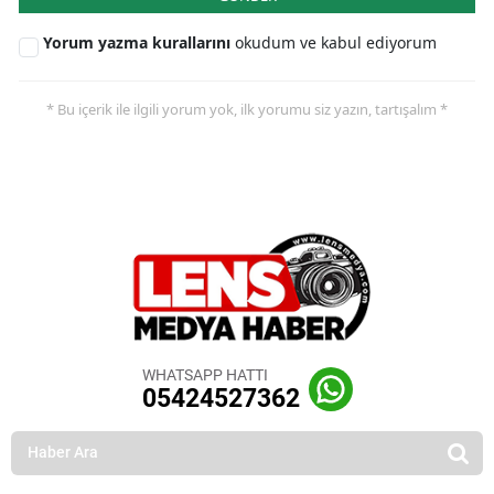
Yorum yazma kurallarını
okudum ve kabul ediyorum
* Bu içerik ile ilgili yorum yok, ilk yorumu siz yazın, tartışalım *
WHATSAPP HATTI
05424527362