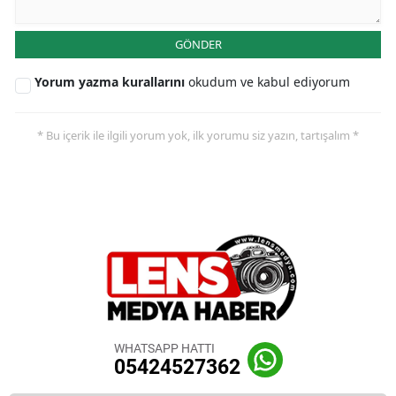
GÖNDER
Yorum yazma kurallarını
okudum ve kabul ediyorum
* Bu içerik ile ilgili yorum yok, ilk yorumu siz yazın, tartışalım *
WHATSAPP HATTI
05424527362