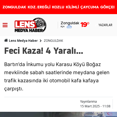
ZONGULDAK
KDZ. EREĞLİ
KOZLU
KİLİMLİ
ÇAYCUMA
GÖKÇEB
Zonguldak
19
°
YAZARLAR
Açık
ZONGULDAK
Lens Medya Haber
Feci Kaza! 4 Yaralı...
Bartın’da İnkumu yolu Karasu Köyü Boğaz
mevkiinde sabah saatlerinde meydana gelen
trafik kazasında iki otomobil kafa kafaya
çarpıştı.
Yayınlanma
15 Mart 2025 - 11:08