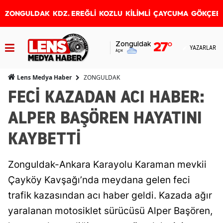
ZONGULDAK
KDZ. EREĞLİ
KOZLU
KİLİMLİ
ÇAYCUMA
GÖKÇEB
Zonguldak
27
°
YAZARLAR
Açık
ZONGULDAK
Lens Medya Haber
FECİ KAZADAN ACI HABER:
ALPER BAŞÖREN HAYATINI
KAYBETTİ
Zonguldak-Ankara Karayolu Karaman mevkii
Çayköy Kavşağı’nda meydana gelen feci
trafik kazasından acı haber geldi. Kazada ağır
yaralanan motosiklet sürücüsü Alper Başören,