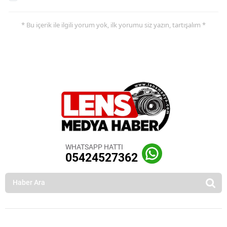
* Bu içerik ile ilgili yorum yok, ilk yorumu siz yazın, tartışalım *
WHATSAPP HATTI
05424527362