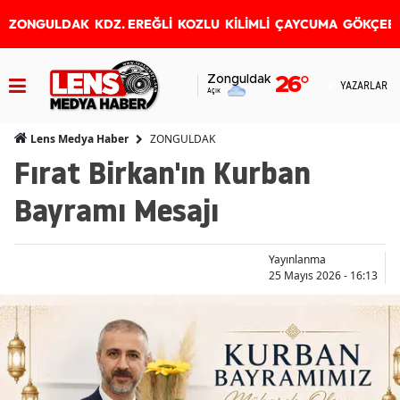
ZONGULDAK
KDZ. EREĞLİ
KOZLU
KİLİMLİ
ÇAYCUMA
GÖKÇEB
Zonguldak
26
°
YAZARLAR
Açık
ZONGULDAK
Lens Medya Haber
Fırat Birkan'ın Kurban
Bayramı Mesajı
Yayınlanma
25 Mayıs 2026 - 16:13