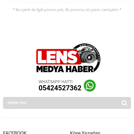
* Bu içerik ile ilgili yorum yok, ilk yorumu siz yazın, tartışalım *
WHATSAPP HATTI
05424527362
FACEBOOK
Köşe Yazarları