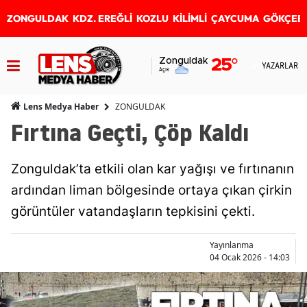
ZONGULDAK
KDZ. EREĞLİ
KOZLU
KİLİMLİ
ÇAYCUMA
GÖKÇEB
Zonguldak
25
°
YAZARLAR
Açık
ZONGULDAK
Lens Medya Haber
Fırtına Geçti, Çöp Kaldı
Zonguldak’ta etkili olan kar yağışı ve fırtınanın
ardından liman bölgesinde ortaya çıkan çirkin
görüntüler vatandaşların tepkisini çekti.
Yayınlanma
04 Ocak 2026 - 14:03